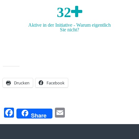
32
Aktive in der Initiative - Warum eigentlich
Sie nicht?
Teilen mit:
Drucken
Facebook
Teilen & Folgen
Fa
E
Share
ce
m
bo
ail