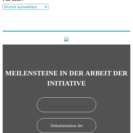
A
r
c
h
i
v
MEILENSTEINE IN DER ARBEIT DER
INITIATIVE
Dokumentation der