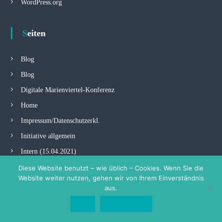
WordPress.org
Seiten
Blog
Blog
Digitale Marienviertel-Konferenz
Home
Impressum/Datenschutzerkl.
Initiative allgemein
Intern (15.04.2021)
Konferenz
Diese Website benutzt – wie üblich – Cookies. Wenn Sie die
Website weiter nutzen, gehen wir von Ihrem Einverständnis
Kontakt
aus.
Left Sidebar
OK
Weiterlesen
Newsletter