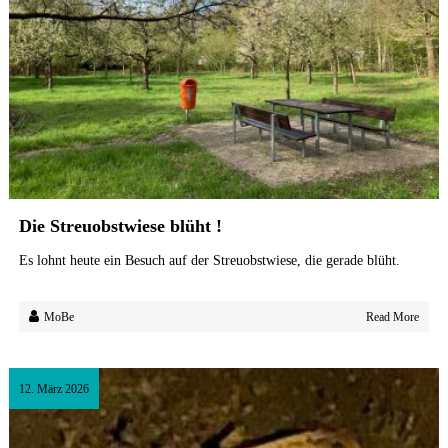
a
r
i
e
n
v
i
e
r
Die Streuobstwiese blüht !
t
e
Es lohnt heute ein Besuch auf der Streuobstwiese, die gerade blüht.
l
MoBe
Read More
12. März 2026