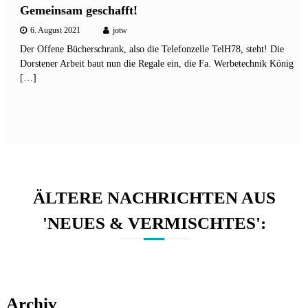
Gemeinsam geschafft!
6. August 2021
jotw
Der Offene Bücherschrank, also die Telefonzelle TelH78, steht! Die
Dorstener Arbeit baut nun die Regale ein, die Fa. Werbetechnik König
[…]
ÄLTERE NACHRICHTEN AUS
'NEUES & VERMISCHTES':
Archiv