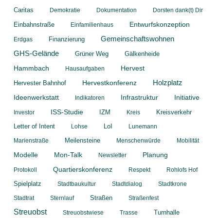
Caritas
Demokratie
Dokumentation
Dorsten dank(t) Dir
Entwurfskonzeption
Einbahnstraße
Einfamilienhaus
Gemeinschaftswohnen
Finanzierung
Erdgas
GHS-Gelände
Grüner Weg
Gälkenheide
Hammbach
Hervest
Hausaufgaben
Hervestkonferenz
Holzplatz
Hervester Bahnhof
Ideenwerkstatt
Infrastruktur
Initiative
Indikatoren
ISS-Studie
IZM
Kreisverkehr
Investor
Kreis
Letter of Intent
LoI
Lohse
Lunemann
Meilensteine
Marienstraße
Menschenwürde
Mobilität
Planung
Modelle
Mon-Talk
Newsletter
Quartierskonferenz
Protokoll
Respekt
Rohlofs Hof
Spielplatz
Stadtbaukultur
Stadtdialog
Stadtkrone
Straßen
Stadtrat
Sternlauf
Straßenfest
Streuobst
Turnhalle
Streuobstwiese
Trasse