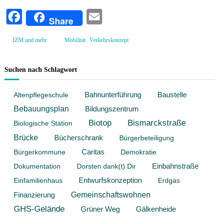
i
a
l
Fa
E
Share
i
r
ce
m
g
i
u
,
IZM und mehr
Mobilität
Verkehrskonzept
bo
ail
e
n
g
n
ok
z
v
Suchen nach Schlagwort
u
i
m
M
e
Baustelle
Altenpflegeschule
Bahnunterführung
o
r
b
Bebauungsplan
Bildungszentrum
t
i
Biotop
Bismarckstraße
Biologische Station
l
e
i
Brücke
Bücherschrank
l
Bürgerbeteiligung
t
ä
Bürgerkommune
Caritas
Demokratie
t
Dokumentation
Dorsten dank(t) Dir
Einbahnstraße
s
e
Entwurfskonzeption
Einfamilienhaus
Erdgas
n
Gemeinschaftswohnen
Finanzierung
t
w
GHS-Gelände
Grüner Weg
Gälkenheide
i