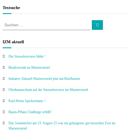
Textsuche
S
S
u
u
c
c
h
e
h
IZM aktuell
n
e
n
Die Streuobstwiese blüht !
a
c
Biodiversität im Marienviertel
h
:
Initiative Zukunft Marienviertel jetzt mit Briefkasten
Obstbaumschnitt auf der Streuobstwiese im Marienviertel
Karl-Heinz Spickermann +
Baum-Pflanz Challenge erfüllt!
Das Sommerfest am 23. August 25 war ein gelungenes gut besuchtes Fest im
Marienviertel