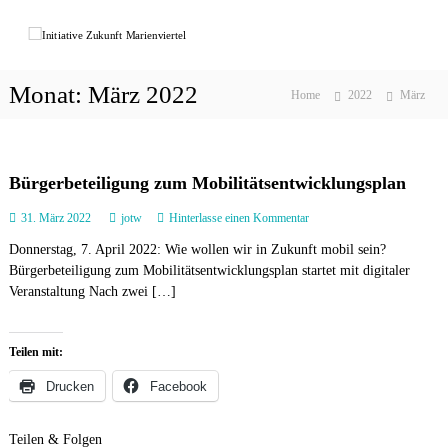
Z
u
I
r
n
ü
i
Monat:
März 2022
c
Home
2022
März
t
k
i
z
a
u
t
m
Bürgerbeteiligung zum Mobilitätsentwicklungsplan
I
i
a
31. März 2022
jotw
Hinterlasse einen Kommentar
n
v
u
h
e
Donnerstag, 7. April 2022: Wie wollen wir in Zukunft mobil sein?
f
a
Bürgerbeteiligung zum Mobilitätsentwicklungsplan startet mit digitaler
B
Z
l
ü
Veranstaltung Nach zwei […]
u
t
r
k
g
e
u
Teilen mit:
r
n
b
Drucken
Facebook
f
e
t
t
e
Teilen & Folgen
M