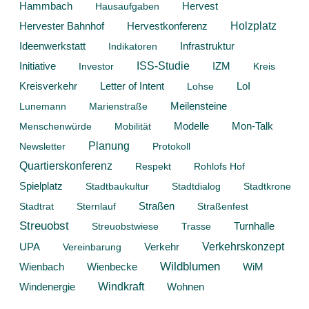
c
Hammbach
Hervest
Hausaufgaben
k
Hervestkonferenz
Holzplatz
Hervester Bahnhof
l
u
Ideenwerkstatt
Infrastruktur
Indikatoren
n
Initiative
ISS-Studie
Investor
g
IZM
Kreis
s
Kreisverkehr
Letter of Intent
Lohse
LoI
p
l
Lunemann
Marienstraße
Meilensteine
a
Modelle
Mon-Talk
Menschenwürde
Mobilität
n
Planung
Newsletter
Protokoll
Quartierskonferenz
Respekt
Rohlofs Hof
Spielplatz
Stadtbaukultur
Stadtdialog
Stadtkrone
Stadtrat
Sternlauf
Straßen
Straßenfest
Streuobst
Streuobstwiese
Trasse
Turnhalle
Verkehrskonzept
Verkehr
UPA
Vereinbarung
Wildblumen
Wienbach
WiM
Wienbecke
Windkraft
Windenergie
Wohnen