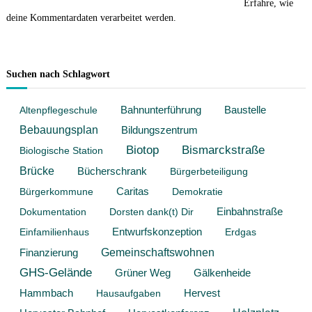
Diese Website verwendet Akismet, um Spam zu reduzieren.
Erfahre, wie
deine Kommentardaten verarbeitet werden.
Suchen nach Schlagwort
Baustelle
Altenpflegeschule
Bahnunterführung
Bebauungsplan
Bildungszentrum
Biotop
Bismarckstraße
Biologische Station
Brücke
Bücherschrank
Bürgerbeteiligung
Bürgerkommune
Caritas
Demokratie
Dokumentation
Dorsten dank(t) Dir
Einbahnstraße
Entwurfskonzeption
Einfamilienhaus
Erdgas
Gemeinschaftswohnen
Finanzierung
GHS-Gelände
Grüner Weg
Gälkenheide
Hammbach
Hervest
Hausaufgaben