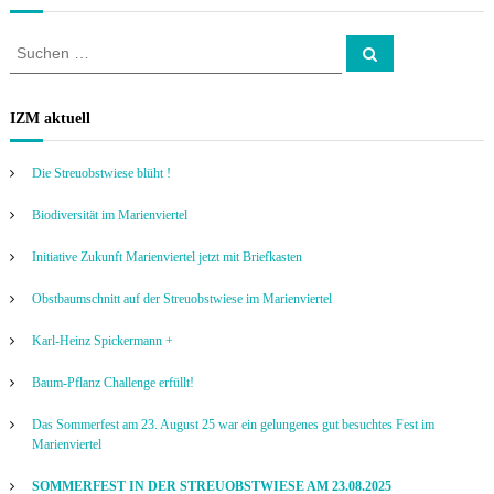
S
S
u
u
c
c
h
e
h
IZM aktuell
n
e
n
Die Streuobstwiese blüht !
a
c
Biodiversität im Marienviertel
h
:
Initiative Zukunft Marienviertel jetzt mit Briefkasten
Obstbaumschnitt auf der Streuobstwiese im Marienviertel
Karl-Heinz Spickermann +
Baum-Pflanz Challenge erfüllt!
Das Sommerfest am 23. August 25 war ein gelungenes gut besuchtes Fest im
Marienviertel
SOMMERFEST IN DER STREUOBSTWIESE AM 23.08.2025