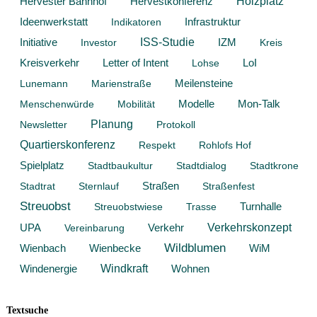
Hervestkonferenz
Holzplatz
Hervester Bahnhof
Ideenwerkstatt
Infrastruktur
Indikatoren
Initiative
ISS-Studie
Investor
IZM
Kreis
Kreisverkehr
Letter of Intent
Lohse
LoI
Lunemann
Marienstraße
Meilensteine
Modelle
Mon-Talk
Menschenwürde
Mobilität
Planung
Newsletter
Protokoll
Quartierskonferenz
Respekt
Rohlofs Hof
Spielplatz
Stadtbaukultur
Stadtdialog
Stadtkrone
Stadtrat
Sternlauf
Straßen
Straßenfest
Streuobst
Streuobstwiese
Trasse
Turnhalle
Verkehrskonzept
Verkehr
UPA
Vereinbarung
Wildblumen
Wienbach
WiM
Wienbecke
Windkraft
Windenergie
Wohnen
Textsuche