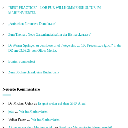
“BEST PRACTICE” – LOB FÜR WILLKOMMENSKULTUR IM
MARIENVIERTEL
„Aufstehen für unsere Demokratie“
Zum Thema „ Neue Gartenlandschaft in der Bismarckstrasse“
Dr.Werner Springer zu dem Leserbrief „Wege sind zu 100 Prozent zuträglich“ in der
DZ am 03.03.23 von Oliver Moritz.
Buntes Sommerfest
Zum Bücherschrank eine Bücherbank
Neueste Kommentare
Dr. Michael Oelck
zu
Es geht weiter auf dem GHS-Areal
jotw
zu
Wir im Marienviertel
Volker Panek
zu
Wir im Marienviertel
Aktuelles aus dem Marienviertel -
zu
Spielplatz Marienstraße: Ideen gesucht!