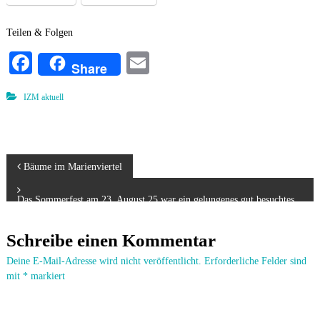
a
r
Teilen & Folgen
i
Fa
E
e
Share
ce
m
n
IZM aktuell
v
bo
ail
i
ok
e
r
B
Bäume im Marienviertel
t
e
e
Das Sommerfest am 23. August 25 war ein gelungenes gut besuchtes
l
Fest im Marienviertel
i
Schreibe einen Kommentar
t
Deine E-Mail-Adresse wird nicht veröffentlicht.
Erforderliche Felder sind
mit
*
markiert
r