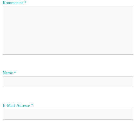
a
Kommentar
*
g
s
n
a
v
Name
*
i
g
E-Mail-Adresse
*
a
t