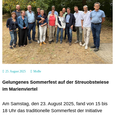
a
r
i
e
n
v
i
e
r
t
e
l
25. August 2025
MoBe
Gelungenes Sommerfest auf der Streuobstwiese
im Marienviertel
Am Samstag, den 23. August 2025, fand von 15 bis
18 Uhr das traditionelle Sommerfest der Initiative