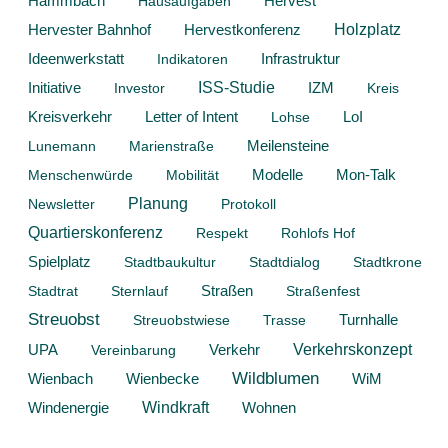
Hammbach
Hervest
Hausaufgaben
Hervestkonferenz
Holzplatz
Hervester Bahnhof
Ideenwerkstatt
Infrastruktur
Indikatoren
Initiative
ISS-Studie
Investor
IZM
Kreis
Kreisverkehr
Letter of Intent
Lohse
LoI
Lunemann
Marienstraße
Meilensteine
Modelle
Mon-Talk
Menschenwürde
Mobilität
Planung
Newsletter
Protokoll
Quartierskonferenz
Respekt
Rohlofs Hof
Spielplatz
Stadtbaukultur
Stadtdialog
Stadtkrone
Stadtrat
Sternlauf
Straßen
Straßenfest
Streuobst
Streuobstwiese
Trasse
Turnhalle
Verkehrskonzept
Verkehr
UPA
Vereinbarung
Wildblumen
Wienbach
WiM
Wienbecke
Windkraft
Windenergie
Wohnen