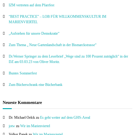
IZM vertreten auf dem Pfarrfest
“BEST PRACTICE” – LOB FÜR WILLKOMMENSKULTUR IM
MARIENVIERTEL
„Aufstehen für unsere Demokratie“
Zum Thema „ Neue Gartenlandschaft in der Bismarckstrasse“
Dr.Werner Springer zu dem Leserbrief „Wege sind zu 100 Prozent zuträglich“ in der
DZ am 03.03.23 von Oliver Moritz.
Buntes Sommerfest
Zum Bücherschrank eine Bücherbank
Neueste Kommentare
Dr. Michael Oelck
zu
Es geht weiter auf dem GHS-Areal
jotw
zu
Wir im Marienviertel
Volker Panek
zu
Wir im Marienviertel