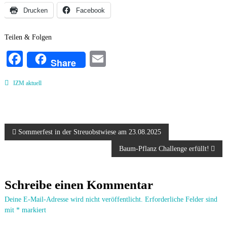
Drucken
Facebook
Teilen & Folgen
Fa
E
Share
ce
m
IZM aktuell
bo
ail
ok
B
Sommerfest in der Streuobstwiese am 23.08.2025
Baum-Pflanz Challenge erfüllt!
e
i
Schreibe einen Kommentar
t
Deine E-Mail-Adresse wird nicht veröffentlicht.
Erforderliche Felder sind
mit
*
markiert
r