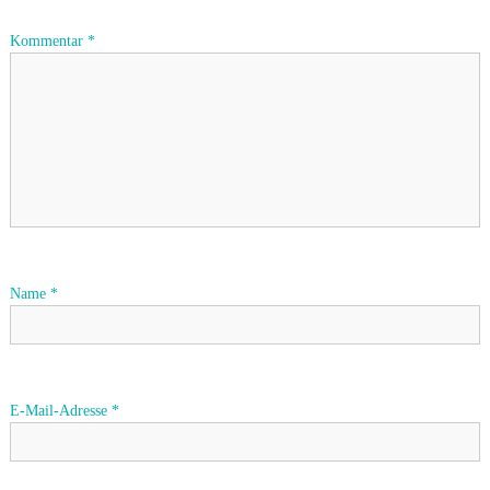
a
Kommentar
*
g
s
n
a
v
Name
*
i
g
E-Mail-Adresse
*
a
t