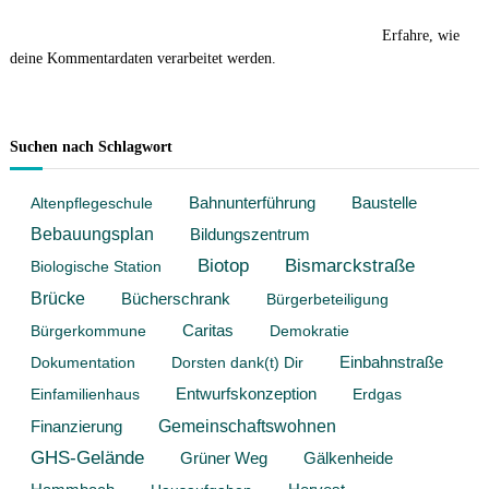
Diese Website verwendet Akismet, um Spam zu reduzieren.
Erfahre, wie
deine Kommentardaten verarbeitet werden.
Suchen nach Schlagwort
Baustelle
Altenpflegeschule
Bahnunterführung
Bebauungsplan
Bildungszentrum
Biotop
Bismarckstraße
Biologische Station
Brücke
Bücherschrank
Bürgerbeteiligung
Bürgerkommune
Caritas
Demokratie
Dokumentation
Dorsten dank(t) Dir
Einbahnstraße
Entwurfskonzeption
Einfamilienhaus
Erdgas
Gemeinschaftswohnen
Finanzierung
GHS-Gelände
Grüner Weg
Gälkenheide