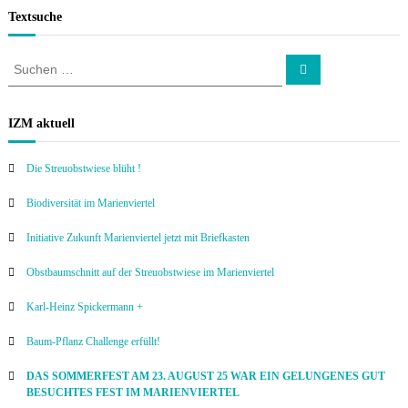
Textsuche
S
S
u
u
c
c
h
e
h
IZM aktuell
n
e
n
Die Streuobstwiese blüht !
a
c
Biodiversität im Marienviertel
h
:
Initiative Zukunft Marienviertel jetzt mit Briefkasten
Obstbaumschnitt auf der Streuobstwiese im Marienviertel
Karl-Heinz Spickermann +
Baum-Pflanz Challenge erfüllt!
DAS SOMMERFEST AM 23. AUGUST 25 WAR EIN GELUNGENES GUT
BESUCHTES FEST IM MARIENVIERTEL