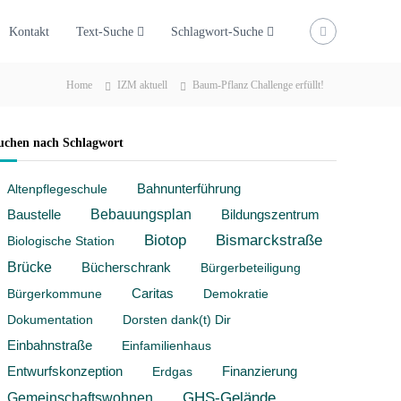
Kontakt
Text-Suche
Schlagwort-Suche
Home
IZM aktuell
Baum-Pflanz Challenge erfüllt!
uchen nach Schlagwort
Altenpflegeschule
Bahnunterführung
Baustelle
Bebauungsplan
Bildungszentrum
Biotop
Bismarckstraße
Biologische Station
Brücke
Bücherschrank
Bürgerbeteiligung
Bürgerkommune
Caritas
Demokratie
Dokumentation
Dorsten dank(t) Dir
Einbahnstraße
Einfamilienhaus
Entwurfskonzeption
Erdgas
Finanzierung
Gemeinschaftswohnen
GHS-Gelände