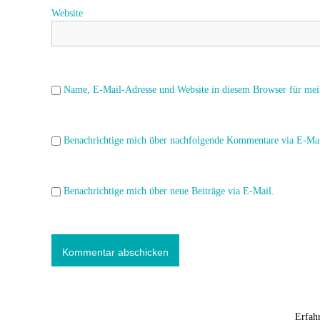
Website
t
i
o
Name, E-Mail-Adresse und Website in diesem Browser für mei
n
Benachrichtige mich über nachfolgende Kommentare via E-Mai
Benachrichtige mich über neue Beiträge via E-Mail.
Diese Website verwendet Akismet, um Spam zu reduzieren.
Erfah