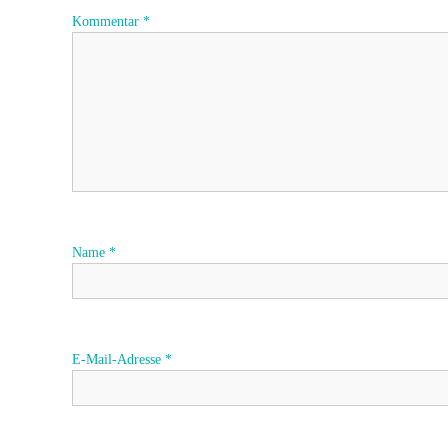
Kommentar
*
r
a
g
s
n
a
Name
*
v
i
E-Mail-Adresse
*
g
a