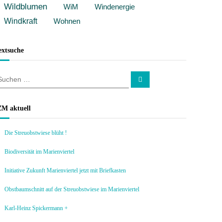
Wildblumen
WiM
Windenergie
Windkraft
Wohnen
extsuche
S
u
c
h
e
ZM aktuell
n
Die Streuobstwiese blüht !
Biodiversität im Marienviertel
Initiative Zukunft Marienviertel jetzt mit Briefkasten
Obstbaumschnitt auf der Streuobstwiese im Marienviertel
Karl-Heinz Spickermann +