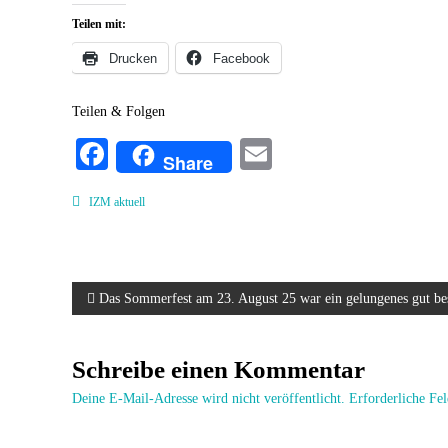
Teilen mit:
Drucken
Facebook
Teilen & Folgen
Fa
E
Share
ce
m
IZM aktuell
bo
ail
ok
B
Das Sommerfest am 23. August 25 war ein gelungenes gut bes
e
Schreibe einen Kommentar
i
Deine E-Mail-Adresse wird nicht veröffentlicht.
Erforderliche Fe
t