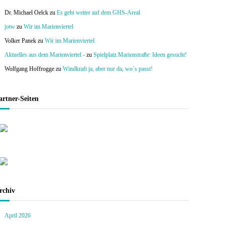
Dr. Michael Oelck
zu
Es geht weiter auf dem GHS-Areal
jotw
zu
Wir im Marienviertel
Volker Panek
zu
Wir im Marienviertel
Aktuelles aus dem Marienviertel -
zu
Spielplatz Marienstraße: Ideen gesucht!
Wolfgang Hoffrogge
zu
Windkraft ja, aber nur da, wo´s passt!
artner-Seiten
rchiv
April 2026