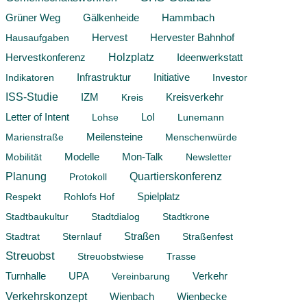
Hammbach
Grüner Weg
Gälkenheide
Hervest
Hausaufgaben
Hervester Bahnhof
Hervestkonferenz
Holzplatz
Ideenwerkstatt
Infrastruktur
Initiative
Indikatoren
Investor
ISS-Studie
IZM
Kreis
Kreisverkehr
Letter of Intent
Lohse
LoI
Lunemann
Marienstraße
Meilensteine
Menschenwürde
Modelle
Mon-Talk
Mobilität
Newsletter
Planung
Quartierskonferenz
Protokoll
Respekt
Rohlofs Hof
Spielplatz
Stadtbaukultur
Stadtdialog
Stadtkrone
Stadtrat
Sternlauf
Straßen
Straßenfest
Streuobst
Streuobstwiese
Trasse
Verkehr
Turnhalle
UPA
Vereinbarung
Verkehrskonzept
Wienbach
Wienbecke