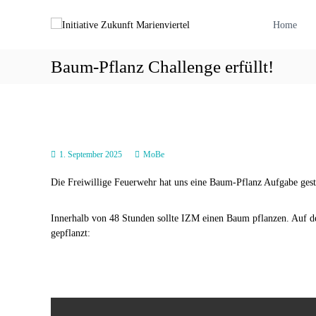
Z
I
u
n
Home
r
i
ü
t
Baum-Pflanz Challenge erfüllt!
c
i
k
a
z
t
u
m
i
I
v
n
1. September 2025
MoBe
e
h
Z
Die Freiwillige Feuerwehr hat uns eine Baum-Pflanz Aufgabe geste
a
u
l
k
t
Innerhalb von 48 Stunden sollte IZM einen Baum pflanzen. Auf d
u
gepflanzt:
n
f
t
M
a