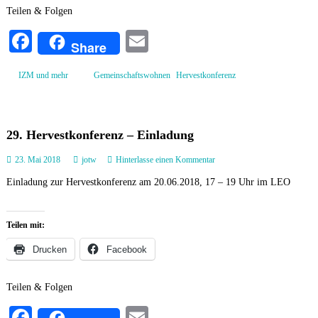
k
Teilen & Folgen
t
a
Fa
E
Share
u
ce
m
f
d
,
IZM und mehr
Gemeinschaftswohnen
Hervestkonferenz
bo
ail
e
r
ok
H
e
29. Hervestkonferenz – Einladung
r
v
a
23. Mai 2018
jotw
Hinterlasse einen Kommentar
e
u
s
Einladung zur Hervestkonferenz am 20.06.2018, 17 – 19 Uhr im LEO
f
t
2
k
9
o
.
n
Teilen mit:
H
f
e
Drucken
Facebook
e
r
r
v
e
Teilen & Folgen
e
n
s
z
Fa
E
t