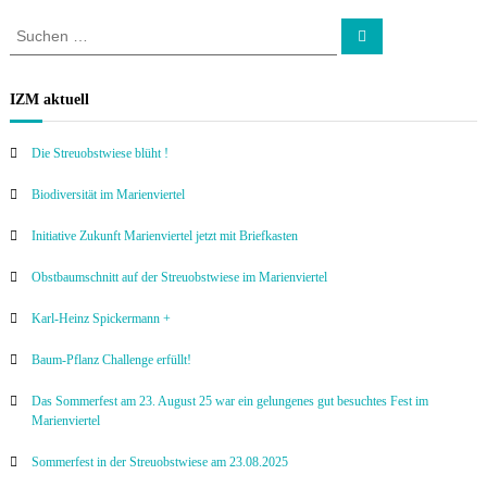
S
S
u
u
c
c
h
e
h
IZM aktuell
n
e
n
Die Streuobstwiese blüht !
a
c
Biodiversität im Marienviertel
h
:
Initiative Zukunft Marienviertel jetzt mit Briefkasten
Obstbaumschnitt auf der Streuobstwiese im Marienviertel
Karl-Heinz Spickermann +
Baum-Pflanz Challenge erfüllt!
Das Sommerfest am 23. August 25 war ein gelungenes gut besuchtes Fest im
Marienviertel
Sommerfest in der Streuobstwiese am 23.08.2025