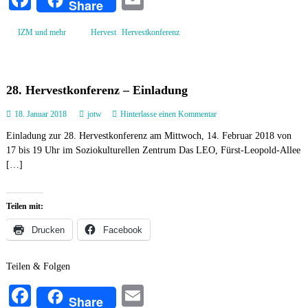
Share
k
ce
m
o
,
n
IZM und mehr
Hervest
Hervestkonferenz
bo
ail
f
e
ok
r
e
28. Hervestkonferenz – Einladung
n
z
a
18. Januar 2018
jotw
Hinterlasse einen Kommentar
–
u
E
Einladung zur 28. Hervestkonferenz am Mittwoch, 14. Februar 2018 von
f
i
17 bis 19 Uhr im Soziokulturellen Zentrum Das LEO, Fürst-Leopold-Allee
2
n
8
[…]
l
.
a
H
d
e
u
Teilen mit:
r
n
v
Drucken
Facebook
g
e
s
t
Teilen & Folgen
k
o
Fa
E
Share
n