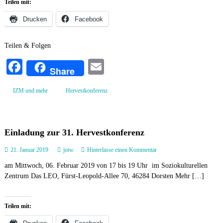
Teilen mit:
s
a
v
Drucken
Facebook
r
e
i
r
d
e
Teilen & Folgen
i
n
e
Fa
E
Share
v
n
ce
m
s
i
t
IZM und mehr
Hervestkonferenz
e
bo
ail
k
r
r
ok
e
t
u
e
Einladung zur 31. Hervestkonferenz
z
l
f
a
21. Januar 2019
jotw
Hinterlasse einen Kommentar
ü
u
r
am Mittwoch, 06. Februar 2019 von 17 bis 19 Uhr im Soziokulturellen
f
N
Zentrum Das LEO, Fürst-Leopold-Allee 70, 46284 Dorsten Mehr […]
E
o
i
r
n
b
l
e
Teilen mit:
a
r
d
t