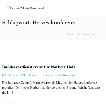
Z
u
I
r
n
ü
i
Schlagwort:
Hervestkonferenz
c
t
k
i
z
Home
Hervestkonferenz
a
u
t
m
I
i
n
v
Foto: © Kreis Recklinghausen
h
e
a
Z
Bundesverdienstkreuz für Norbert Holz
l
u
t
a
11. Oktober 2019
jotw
Hinterlasse einen Kommentar
k
u
u
Die Initiative Zukunft Marienviertel als Mitglied der Hervestkonferenz
f
n
gratuliert Dir, lieber Norbert, zu der verdienten Ehrung. Wir hoffen, dass
B
u
die […]
f
n
t
d
M
e