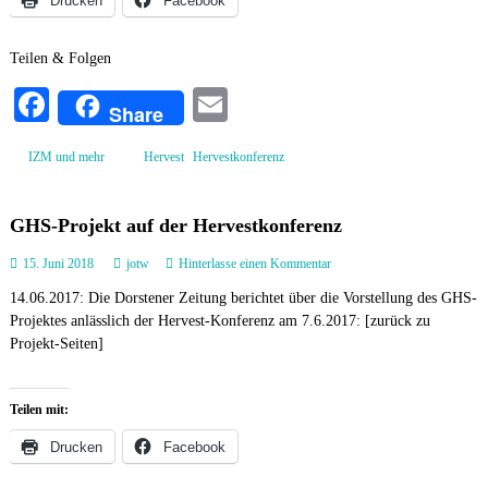
Drucken
Facebook
u
H
n
o
g
l
Teilen & Folgen
z
z
Fa
E
u
Share
r
ce
m
3
1
,
IZM und mehr
Hervest
Hervestkonferenz
bo
ail
.
H
ok
e
GHS-Projekt auf der Hervestkonferenz
r
v
a
15. Juni 2018
jotw
Hinterlasse einen Kommentar
e
u
s
14.06.2017: Die Dorstener Zeitung berichtet über die Vorstellung des GHS-
f
t
Projektes anlässlich der Hervest-Konferenz am 7.6.2017: [zurück zu
G
k
H
Projekt-Seiten]
o
S
n
-
f
P
e
Teilen mit:
r
r
o
Drucken
Facebook
e
j
n
e
z