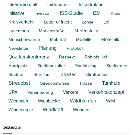
Ideenwerkstatt
Infrastruktur
Indikatoren
Initiative
ISS-Studie
Investor
IZM
Kreis
Kreisverkehr
Letter of Intent
Lohse
LoI
Lunemann
Marienstraße
Meilensteine
Modelle
Mon-Talk
Menschenwürde
Mobilität
Planung
Newsletter
Protokoll
Quartierskonferenz
Respekt
Rohlofs Hof
Spielplatz
Stadtbaukultur
Stadtdialog
Stadtkrone
Stadtrat
Sternlauf
Straßen
Straßenfest
Streuobst
Streuobstwiese
Trasse
Turnhalle
Verkehrskonzept
Verkehr
UPA
Vereinbarung
Wildblumen
Wienbach
WiM
Wienbecke
Windkraft
Windenergie
Wohnen
Textsuche