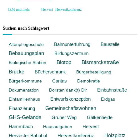
ce
m
f
e
,
IZM und mehr
Hervest
Hervestkonferenz
bo
ail
r
e
ok
n
Suchen nach Schlagwort
z
–
E
Baustelle
Altenpflegeschule
Bahnunterführung
i
n
Bebauungsplan
Bildungszentrum
l
Biotop
Bismarckstraße
Biologische Station
a
d
Brücke
Bücherschrank
Bürgerbeteiligung
u
n
Bürgerkommune
Caritas
Demokratie
g
Dokumentation
Dorsten dank(t) Dir
Einbahnstraße
Entwurfskonzeption
Einfamilienhaus
Erdgas
Gemeinschaftswohnen
Finanzierung
GHS-Gelände
Grüner Weg
Gälkenheide
Hammbach
Hervest
Hausaufgaben
Hervestkonferenz
Holzplatz
Hervester Bahnhof