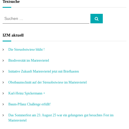
Textsuche
S
S
u
u
c
c
h
e
h
IZM aktuell
n
e
n
Die Streuobstwiese blüht !
a
c
Biodiversität im Marienviertel
h
:
Initiative Zukunft Marienviertel jetzt mit Briefkasten
Obstbaumschnitt auf der Streuobstwiese im Marienviertel
Karl-Heinz Spickermann +
Baum-Pflanz Challenge erfüllt!
Das Sommerfest am 23. August 25 war ein gelungenes gut besuchtes Fest im
Marienviertel