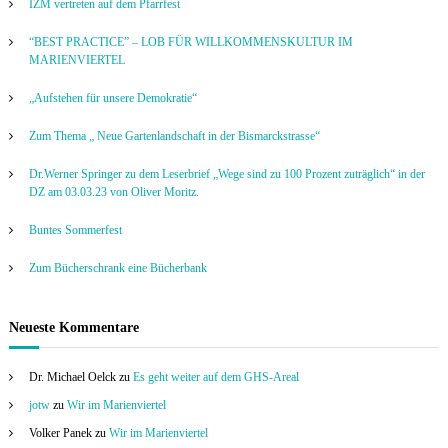
IZM vertreten auf dem Pfarrfest
“BEST PRACTICE” – LOB FÜR WILLKOMMENSKULTUR IM
MARIENVIERTEL
„Aufstehen für unsere Demokratie“
Zum Thema „ Neue Gartenlandschaft in der Bismarckstrasse“
Dr.Werner Springer zu dem Leserbrief „Wege sind zu 100 Prozent zuträglich“ in der
DZ am 03.03.23 von Oliver Moritz.
Buntes Sommerfest
Zum Bücherschrank eine Bücherbank
Neueste Kommentare
Dr. Michael Oelck
zu
Es geht weiter auf dem GHS-Areal
jotw
zu
Wir im Marienviertel
Volker Panek
zu
Wir im Marienviertel