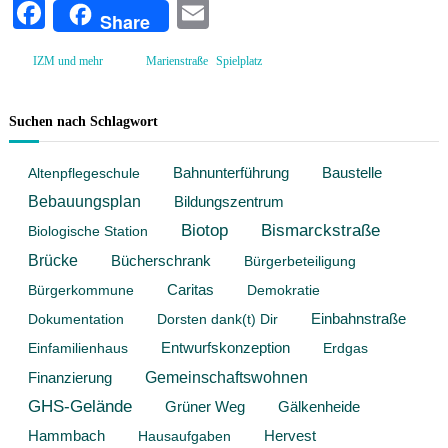
Fa
E
a
Share
a
r
ce
m
i
r
e
,
IZM und mehr
Marienstraße
Spielplatz
i
bo
ail
n
e
s
ok
t
n
Suchen nach Schlagwort
r
v
a
i
ß
Baustelle
Altenpflegeschule
Bahnunterführung
e
e
Bebauungsplan
Bildungszentrum
:
r
I
Biotop
Bismarckstraße
Biologische Station
t
d
e
e
Brücke
Bücherschrank
Bürgerbeteiligung
e
l
Bürgerkommune
Caritas
Demokratie
n
g
Dokumentation
Dorsten dank(t) Dir
Einbahnstraße
e
s
Entwurfskonzeption
Einfamilienhaus
Erdgas
u
Gemeinschaftswohnen
Finanzierung
c
h
GHS-Gelände
Grüner Weg
Gälkenheide
t
Hammbach
Hervest
Hausaufgaben
!