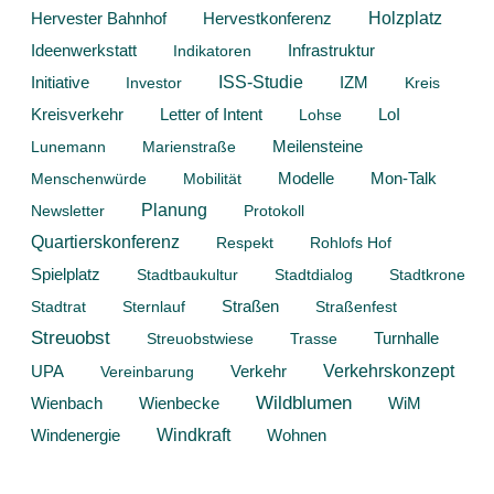
Hervestkonferenz
Holzplatz
Hervester Bahnhof
Ideenwerkstatt
Infrastruktur
Indikatoren
Initiative
ISS-Studie
Investor
IZM
Kreis
Kreisverkehr
Letter of Intent
Lohse
LoI
Lunemann
Marienstraße
Meilensteine
Modelle
Mon-Talk
Menschenwürde
Mobilität
Planung
Newsletter
Protokoll
Quartierskonferenz
Respekt
Rohlofs Hof
Spielplatz
Stadtbaukultur
Stadtdialog
Stadtkrone
Stadtrat
Sternlauf
Straßen
Straßenfest
Streuobst
Streuobstwiese
Trasse
Turnhalle
Verkehrskonzept
Verkehr
UPA
Vereinbarung
Wildblumen
Wienbach
WiM
Wienbecke
Windkraft
Windenergie
Wohnen