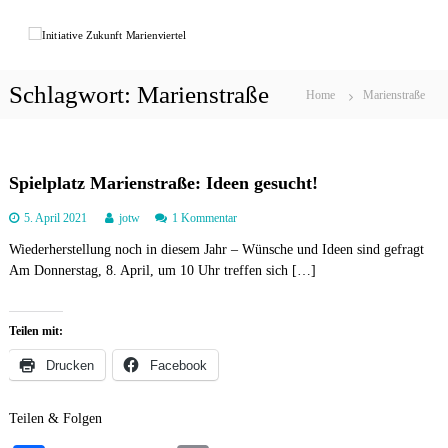
Z
u
I
r
n
ü
i
Schlagwort:
Marienstraße
c
Home
Marienstraße
t
k
i
z
a
u
t
m
Spielplatz Marienstraße: Ideen gesucht!
I
i
z
5. April 2021
jotw
1 Kommentar
n
v
u
h
e
Wiederherstellung noch in diesem Jahr – Wünsche und Ideen sind gefragt
S
a
Am Donnerstag, 8. April, um 10 Uhr treffen sich […]
p
Z
l
i
u
t
e
k
l
Teilen mit:
p
u
l
Drucken
Facebook
n
a
f
t
z
t
Teilen & Folgen
M
M