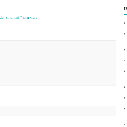
I
lder sind mit
*
markiert