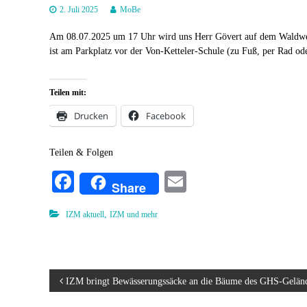
2. Juli 2025
MoBe
Am 08.07.2025 um 17 Uhr wird uns Herr Gövert auf dem Waldweg
ist am Parkplatz vor der Von-Ketteler-Schule (zu Fuß, per Rad od
Teilen mit:
Drucken
Facebook
Teilen & Folgen
Fa
E
Share
ce
m
,
IZM aktuell
IZM und mehr
bo
ail
ok
B
IZM bringt Bewässerungssäcke an die Bäume des GHS-Gelän