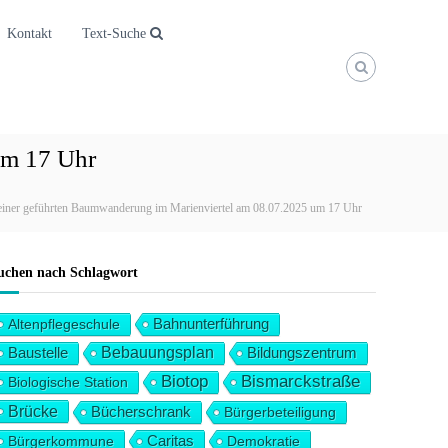
Kontakt
Text-Suche
um 17 Uhr
einer geführten Baumwanderung im Marienviertel am 08.07.2025 um 17 Uhr
uchen nach Schlagwort
Altenpflegeschule
Bahnunterführung
Baustelle
Bebauungsplan
Bildungszentrum
Biotop
Bismarckstraße
Biologische Station
Brücke
Bücherschrank
Bürgerbeteiligung
Bürgerkommune
Caritas
Demokratie