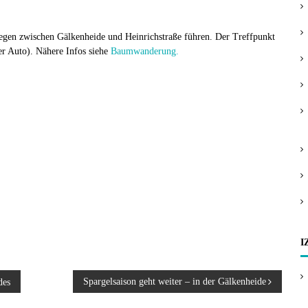
:
en zwischen Gälkenheide und Heinrichstraße führen. Der Treffpunkt
er Auto). Nähere Infos siehe
Baumwanderung.
I
Spargelsaison geht weiter – in der Gälkenheide
des