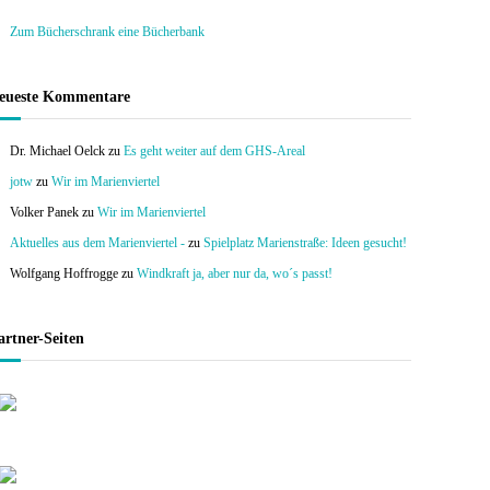
Zum Bücherschrank eine Bücherbank
eueste Kommentare
Dr. Michael Oelck
zu
Es geht weiter auf dem GHS-Areal
jotw
zu
Wir im Marienviertel
Volker Panek
zu
Wir im Marienviertel
Aktuelles aus dem Marienviertel -
zu
Spielplatz Marienstraße: Ideen gesucht!
Wolfgang Hoffrogge
zu
Windkraft ja, aber nur da, wo´s passt!
artner-Seiten