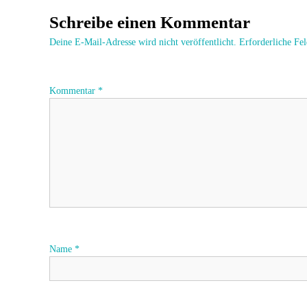
e
Schreibe einen Kommentar
i
Deine E-Mail-Adresse wird nicht veröffentlicht.
Erforderliche Fe
t
Kommentar
*
r
a
g
s
n
a
Name
*
v