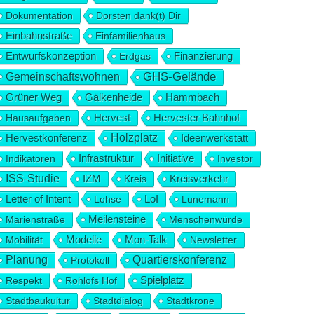
Dokumentation
Dorsten dank(t) Dir
Einbahnstraße
Einfamilienhaus
Entwurfskonzeption
Erdgas
Finanzierung
Gemeinschaftswohnen
GHS-Gelände
Hammbach
Grüner Weg
Gälkenheide
Hervest
Hausaufgaben
Hervester Bahnhof
Hervestkonferenz
Holzplatz
Ideenwerkstatt
Infrastruktur
Initiative
Indikatoren
Investor
ISS-Studie
IZM
Kreis
Kreisverkehr
Letter of Intent
Lohse
LoI
Lunemann
Marienstraße
Meilensteine
Menschenwürde
Modelle
Mon-Talk
Mobilität
Newsletter
Planung
Quartierskonferenz
Protokoll
Respekt
Rohlofs Hof
Spielplatz
Stadtbaukultur
Stadtdialog
Stadtkrone