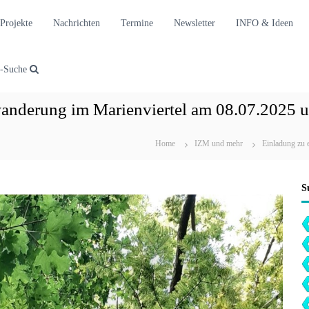
Projekte
Nachrichten
Termine
Newsletter
INFO & Ideen
t-Suche
wanderung im Marienviertel am 08.07.2025 
Home
IZM und mehr
Einladung zu 
S