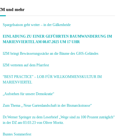
ZM und mehr
Spargelsaison geht weiter – in der Gälkenheide
EINLADUNG ZU EINER GEFÜHRTEN BAUMWANDERUNG IM
MARIENVIERTEL AM 08.07.2025 UM 17 UHR
IZM bringt Bewässerungssäcke an die Bäume des GHS-Geländes
IZM vertreten auf dem Pfarrfest
“BEST PRACTICE” – LOB FÜR WILLKOMMENSKULTUR IM
MARIENVIERTEL
„Aufstehen für unsere Demokratie“
Zum Thema „ Neue Gartenlandschaft in der Bismarckstrasse“
Dr.Werner Springer zu dem Leserbrief „Wege sind zu 100 Prozent zuträglich“
in der DZ am 03.03.23 von Oliver Moritz.
Buntes Sommerfest