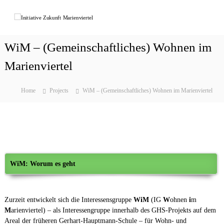
Z
u
I
r
n
ü
i
WiM – (Gemeinschaftliches) Wohnen im
c
t
k
Marienviertel
i
z
a
u
t
m
Home
Projects
WiM – (Gemeinschaftliches) Wohnen im Marienviertel
I
i
n
v
h
e
a
Z
l
u
t
k
WiM: Worum es geht
u
n
f
Zurzeit entwickelt sich die Interessensgruppe
WiM
(IG
W
ohnen
i
m
t
M
arienviertel) – als Interessengruppe innerhalb des GHS-Projekts auf dem
M
Areal der früheren Gerhart-Hauptmann-Schule – für Wohn- und