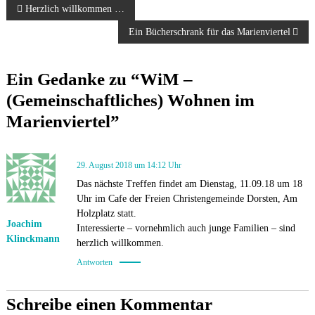
B
Herzlich willkommen …
Ein Bücherschrank für das Marienviertel
e
i
Ein Gedanke zu “WiM –
(Gemeinschaftliches) Wohnen im
t
Marienviertel”
r
a
29. August 2018 um 14:12 Uhr
Das nächste Treffen findet am Dienstag, 11.09.18 um 18
g
Uhr im Cafe der Freien Christengemeinde Dorsten, Am
Holzplatz statt.
Joachim
s
Interessierte – vornehmlich auch junge Familien – sind
Klinckmann
herzlich willkommen.
n
Antworten
a
Schreibe einen Kommentar