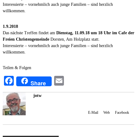
Interessierte – vornehmlich auch junge Familien – sind herzlich
willkommen.
1.9.2018
Das nächste Treffen findet am
Dienstag, 11.09.18 um 18 Uhr im Cafe der
Freien Christengemeinde
Dorsten, Am Holzplatz statt.
Interessierte – vornehmlich auch junge Familien – sind herzlich
willkommen.
Teilen & Folgen
Fa
E
Share
ce
m
jotw
bo
ail
Johannes Wulf, Administrator und Autor Mit 'jotw' kennzeichne ich
ok
Beiträge, die zwar meine Meinung wiedergeben, nicht aber unbedingt
den Konsens der Initiative spiegeln. [
E-Mail
] [
Web
] [
Facebook
]