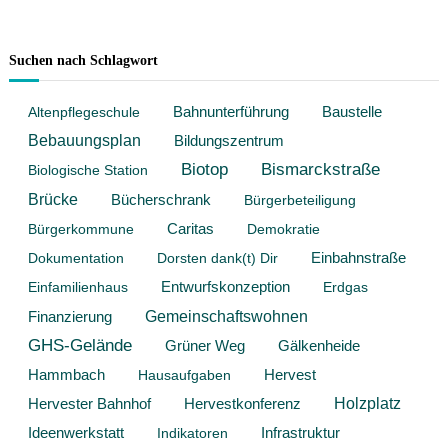
Suchen nach Schlagwort
Baustelle
Altenpflegeschule
Bahnunterführung
Bebauungsplan
Bildungszentrum
Biotop
Bismarckstraße
Biologische Station
Brücke
Bücherschrank
Bürgerbeteiligung
Bürgerkommune
Caritas
Demokratie
Dokumentation
Dorsten dank(t) Dir
Einbahnstraße
Entwurfskonzeption
Einfamilienhaus
Erdgas
Gemeinschaftswohnen
Finanzierung
GHS-Gelände
Grüner Weg
Gälkenheide
Hammbach
Hervest
Hausaufgaben
Hervestkonferenz
Holzplatz
Hervester Bahnhof
Ideenwerkstatt
Infrastruktur
Indikatoren