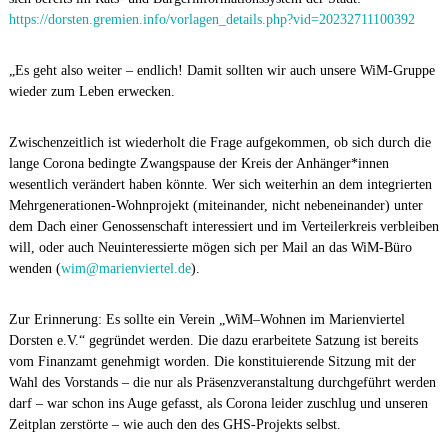
https://dorsten.gremien.info/vorlagen_details.php?vid=20232711100392
„Es geht also weiter – endlich! Damit sollten wir auch unsere WiM-Gruppe
wieder zum Leben erwecken.
Zwischenzeitlich ist wiederholt die Frage aufgekommen, ob sich durch die
lange Corona bedingte Zwangspause der Kreis der Anhänger*innen
wesentlich verändert haben könnte. Wer sich weiterhin an dem integrierten
Mehrgenerationen-Wohnprojekt (miteinander, nicht nebeneinander) unter
dem Dach einer Genossenschaft interessiert und im Verteilerkreis verbleiben
will, oder auch Neuinteressierte mögen sich per Mail an das WiM-Büro
wenden (
wim@marienviertel.de
).
Zur Erinnerung: Es sollte ein Verein „WiM–Wohnen im Marienviertel
Dorsten e.V.“ gegründet werden. Die dazu erarbeitete Satzung ist bereits
vom Finanzamt genehmigt worden. Die konstituierende Sitzung mit der
Wahl des Vorstands – die nur als Präsenzveranstaltung durchgeführt werden
darf – war schon ins Auge gefasst, als Corona leider zuschlug und unseren
Zeitplan zerstörte – wie auch den des GHS-Projekts selbst.