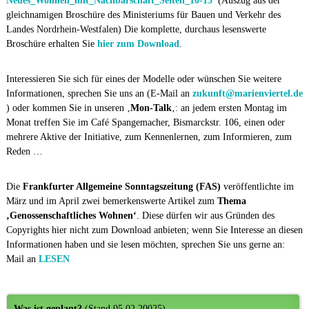
Neues_Wohnen_mit_Nachbarschaft_Seiten_10-13
(Auszug aus der
gleichnamigen Broschüre des Ministeriums für Bauen und Verkehr des
Landes Nordrhein-Westfalen) Die komplette, durchaus lesenswerte
Broschüre erhalten Sie
hier zum Download
.
Interessieren Sie sich für eines der Modelle oder wünschen Sie weitere
Informationen, sprechen Sie uns an (E-Mail an
zukunft@marienviertel.de
) oder kommen Sie in unseren ‚
Mon-Talk
‚: an jedem ersten Montag im
Monat treffen Sie im Café Spangemacher, Bismarckstr. 106, einen oder
mehrere Aktive der Initiative, zum Kennenlernen, zum Informieren, zum
Reden …
Die
Frankfurter Allgemeine Sonntagszeitung (FAS)
veröffentlichte im
März und im April zwei bemerkenswerte Artikel zum
Thema
‚Genossenschaftliches Wohnen‘
. Diese dürfen wir aus Gründen des
Copyrights hier nicht zum Download anbieten; wenn Sie Interesse an diesen
Informationen haben und sie lesen möchten, sprechen Sie uns gerne an:
Mail an
LESEN
Was ist geplant?
(Stand 05.02.20025)