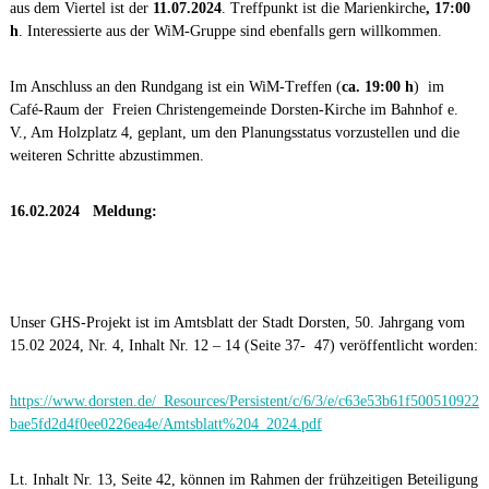
aus dem Viertel ist der
11.07.2024
. Treffpunkt ist die Marienkirche
, 17:00
h
. Interessierte aus der WiM-Gruppe sind ebenfalls gern willkommen.
Im Anschluss an den Rundgang ist ein WiM-Treffen (
ca. 19:00 h
) im
Café-Raum der Freien Christengemeinde Dorsten-Kirche im Bahnhof e.
V., Am Holzplatz 4, geplant, um den Planungsstatus vorzustellen und die
weiteren Schritte abzustimmen.
16.02.2024 Meldung:
Unser GHS-Projekt ist im Amtsblatt der Stadt Dorsten, 50. Jahrgang vom
15.02 2024, Nr. 4, Inhalt Nr. 12 – 14 (Seite 37- 47) veröffentlicht worden:
https://www.dorsten.de/_Resources/Persistent/c/6/3/e/c63e53b61f500510922
bae5fd2d4f0ee0226ea4e/Amtsblatt%204_2024.pdf
Lt. Inhalt Nr. 13, Seite 42, können im Rahmen der frühzeitigen Beteiligung