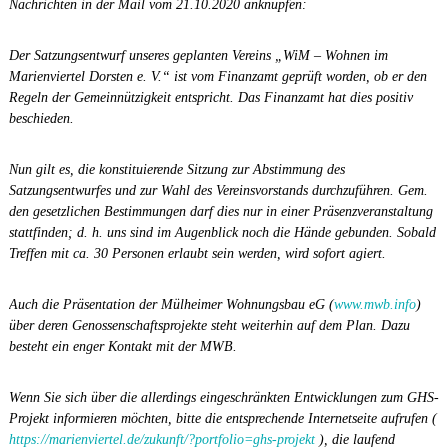
Nachrichten in der Mail vom 21.10.2020 anknüpfen:
Der Satzungsentwurf unseres geplanten Vereins „WiM – Wohnen im
Marienviertel Dorsten e. V.“ ist vom Finanzamt geprüft worden, ob er den
Regeln der Gemeinnützigkeit entspricht. Das Finanzamt hat dies positiv
beschieden.
Nun gilt es, die konstituierende Sitzung zur Abstimmung des
Satzungsentwurfes und zur Wahl des Vereinsvorstands durchzuführen. Gem.
den gesetzlichen Bestimmungen darf dies nur in einer Präsenzveranstaltung
stattfinden; d. h. uns sind im Augenblick noch die Hände gebunden. Sobald
Treffen mit ca. 30 Personen erlaubt sein werden, wird sofort agiert.
Auch die Präsentation der Mülheimer Wohnungsbau eG (
www.mwb.info
)
über deren Genossenschaftsprojekte steht weiterhin auf dem Plan. Dazu
besteht ein enger Kontakt mit der MWB.
Wenn Sie sich über die allerdings eingeschränkten Entwicklungen zum GHS-
Projekt informieren möchten, bitte die entsprechende Internetseite aufrufen (
https://marienviertel.de/zukunft/?portfolio=ghs-projekt
), die laufend