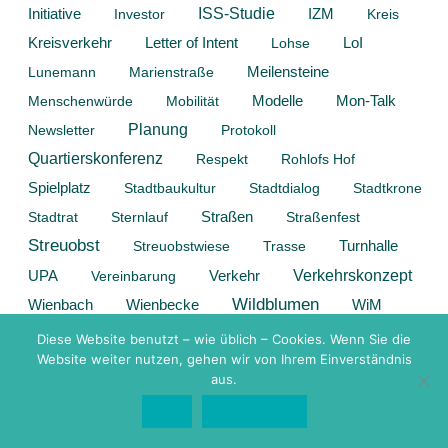
Initiative
ISS-Studie
Investor
IZM
Kreis
Kreisverkehr
Letter of Intent
Lohse
LoI
Lunemann
Marienstraße
Meilensteine
Modelle
Mon-Talk
Menschenwürde
Mobilität
Planung
Newsletter
Protokoll
Quartierskonferenz
Respekt
Rohlofs Hof
Spielplatz
Stadtbaukultur
Stadtdialog
Stadtkrone
Stadtrat
Sternlauf
Straßen
Straßenfest
Streuobst
Streuobstwiese
Trasse
Turnhalle
Verkehrskonzept
Verkehr
UPA
Vereinbarung
Wildblumen
Wienbach
WiM
Wienbecke
Windkraft
Windenergie
Wohnen
Diese Website benutzt – wie üblich – Cookies. Wenn Sie die
Website weiter nutzen, gehen wir von Ihrem Einverständnis
aus.
Textsuche
OK
Weiterlesen
S