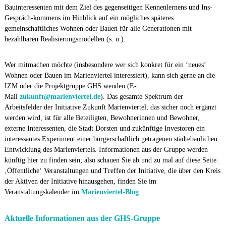
Bauinteressenten mit dem Ziel des gegenseitigen Kennenlernens und Ins-
a
Gespräch-kommens im Hinblick auf ein mögliches späteres
r
gemeinschaftliches Wohnen oder Bauen für alle Generationen mit
i
bezahlbaren Realisierungsmodellen (s. u.).
e
n
Wer mitmachen möchte (insbesondere wer sich konkret für ein ‘neues’
v
Wohnen oder Bauen im Marienviertel interessiert), kann sich gerne an die
i
IZM oder die Projektgruppe GHS wenden (E-
e
Mail
zukunft@marienviertel.de
). Das gesamte Spektrum der
r
Arbeitsfelder der Initiative Zukunft Marienviertel, das sicher noch ergänzt
t
werden wird, ist für alle Beteiligten, Bewohnerinnen und Bewohner,
externe Interessenten, die Stadt Dorsten und zukünftige Investoren ein
e
interessantes Experiment einer bürgerschaftlich getragenen städtebaulichen
l
Entwicklung des Marienviertels. Informationen aus der Gruppe werden
künftig hier zu finden sein; also schauen Sie ab und zu mal auf diese Seite.
‚Öffentliche‘ Veranstaltungen und Treffen der Initiative, die über den Kreis
der Aktiven der Initiative hinausgehen, finden Sie im
Veranstaltungskalender im
Marienviertel-Blog
.
Aktuelle Informationen aus der GHS-Gruppe