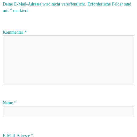
v
Deine E-Mail-Adresse wird nicht veröffentlicht.
Erforderliche Felder sind
mit
*
markiert
i
g
Kommentar
*
a
t
i
o
n
Name
*
E-Mail-Adresse
*