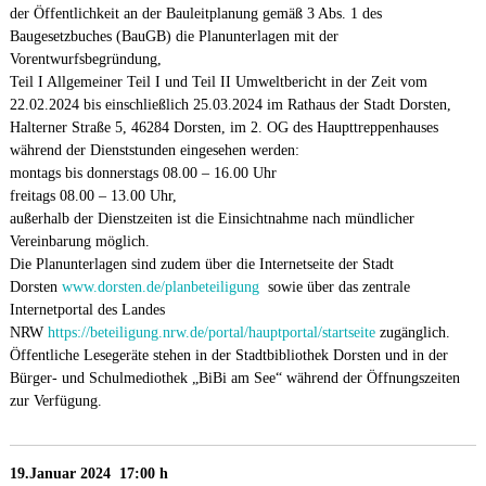
der Öffentlichkeit an der Bauleitplanung gemäß 3 Abs. 1 des
Baugesetzbuches (BauGB) die Planunterlagen mit der
Vorentwurfsbegründung,
Teil I Allgemeiner Teil I und Teil II Umweltbericht in der Zeit vom
22.02.2024 bis einschließlich 25.03.2024 im Rathaus der Stadt Dorsten,
Halterner Straße 5, 46284 Dorsten, im 2. OG des Haupttreppenhauses
während der Dienststunden eingesehen werden:
montags bis donnerstags 08.00 – 16.00 Uhr
freitags 08.00 – 13.00 Uhr,
außerhalb der Dienstzeiten ist die Einsichtnahme nach mündlicher
Vereinbarung möglich.
Die Planunterlagen sind zudem über die Internetseite der Stadt
Dorsten
www.dorsten.de/planbeteiligung
sowie über das zentrale
Internetportal des Landes
NRW
https://beteiligung.nrw.de/portal/hauptportal/startseite
zugänglich.
Öffentliche Lesegeräte stehen in der Stadtbibliothek Dorsten und in der
Bürger- und Schulmediothek „BiBi am See“ während der Öffnungszeiten
zur Verfügung.
19.Januar 2024 17:00 h