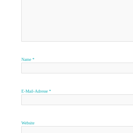
a
g
s
n
a
Name
*
v
i
E-Mail-Adresse
*
g
a
Website
t