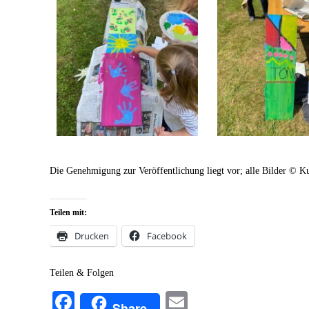
Die Genehmigung zur Veröffentlichung liegt vor; alle Bilder ­© Ku
Teilen mit:
Drucken
Facebook
Teilen & Folgen
Fa
E
Share