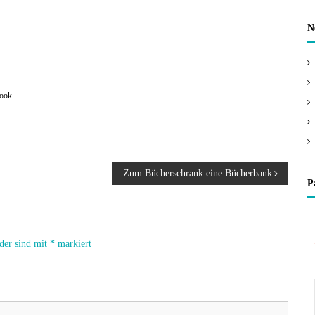
N
ichne ich Beiträge, die zwar meine Meinung wiedergeben, nicht aber unbedingt den
ook
]
Zum Bücherschrank eine Bücherbank
P
lder sind mit
*
markiert