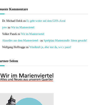
eueste Kommentare
Dr. Michael Oelck
zu
Es geht weiter auf dem GHS-Areal
jotw
zu
Wir im Marienviertel
Volker Panek
zu
Wir im Marienviertel
Aktuelles aus dem Marienviertel -
zu
Spielplatz Marienstraße: Ideen gesucht!
Wolfgang Hoffrogge
zu
Windkraft ja, aber nur da, wo´s passt!
artner-Seiten