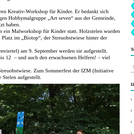
eren Kreativ-Workshop für Kinder. Er bedankt sich
pfigen Hobbymalgruppe „Art seven“ aus der Gemeinde,
tzt haben.
n ein Malworkshop für Kinder statt. Holzstelen wurden
 Platz im „Biotop“, der Streuobstwiese hinter der
T
viertel) am 9. September werden sie aufgestellt.
bis 12 – und auch den erwachsenen Helfern! – viel
S
Streuobstwiese. Zum Sommerfest der IZM (Initiative
u
 Stelen aufgestellt.
c
h
I
e
n
a
c
h
: