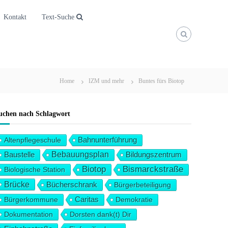
Kontakt
Text-Suche
Home
IZM und mehr
Buntes fürs Biotop
uchen nach Schlagwort
Altenpflegeschule
Bahnunterführung
Baustelle
Bebauungsplan
Bildungszentrum
Biotop
Bismarckstraße
Biologische Station
Brücke
Bücherschrank
Bürgerbeteiligung
Bürgerkommune
Caritas
Demokratie
Dokumentation
Dorsten dank(t) Dir