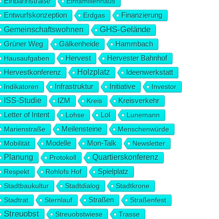
Einbahnstraße
Einfamilienhaus
Entwurfskonzeption
Erdgas
Finanzierung
Gemeinschaftswohnen
GHS-Gelände
Hammbach
Grüner Weg
Gälkenheide
Hervest
Hausaufgaben
Hervester Bahnhof
Hervestkonferenz
Holzplatz
Ideenwerkstatt
Infrastruktur
Initiative
Indikatoren
Investor
ISS-Studie
IZM
Kreis
Kreisverkehr
Letter of Intent
Lohse
LoI
Lunemann
Marienstraße
Meilensteine
Menschenwürde
Modelle
Mon-Talk
Mobilität
Newsletter
Planung
Quartierskonferenz
Protokoll
Respekt
Rohlofs Hof
Spielplatz
Stadtbaukultur
Stadtdialog
Stadtkrone
Stadtrat
Sternlauf
Straßen
Straßenfest
Streuobst
Streuobstwiese
Trasse