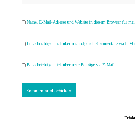
i
o
Name, E-Mail-Adresse und Website in diesem Browser für mei
n
Benachrichtige mich über nachfolgende Kommentare via E-Mai
Benachrichtige mich über neue Beiträge via E-Mail.
Diese Website verwendet Akismet, um Spam zu reduzieren.
Erfah