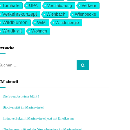
Verkehr
Turnhalle
UPA
Vereinbarung
Verkehrskonzept
Wienbach
Wienbecke
Wildblumen
WiM
Windenergie
Windkraft
Wohnen
extsuche
S
u
c
h
e
ZM aktuell
n
Die Streuobstwiese blüht !
Biodiversität im Marienviertel
Initiative Zukunft Marienviertel jetzt mit Briefkasten
Obstbaumschnitt auf der Streuobstwiese im Marienviertel