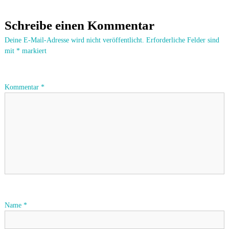
e
Schreibe einen Kommentar
i
Deine E-Mail-Adresse wird nicht veröffentlicht.
Erforderliche Felder sind
mit
*
markiert
t
r
Kommentar
*
a
g
s
n
a
Name
*
v