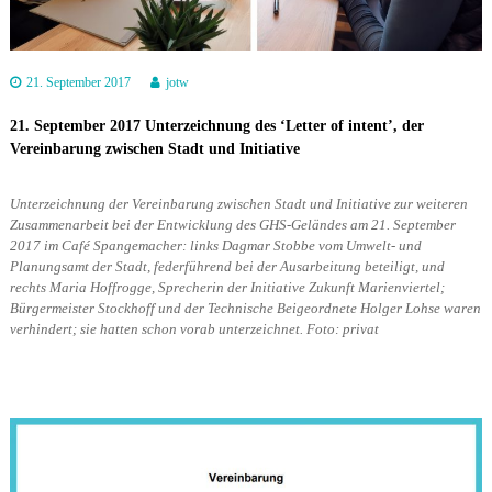
a
r
i
21. September 2017
jotw
e
n
21. September 2017 Unterzeichnung des ‘Letter of intent’, der
v
Vereinbarung zwischen Stadt und Initiative
i
e
Unterzeichnung der Vereinbarung zwischen Stadt und Initiative zur weiteren
Zusammenarbeit bei der Entwicklung des GHS-Geländes am 21. September
r
2017 im Café Spangemacher: links Dagmar Stobbe vom Umwelt- und
t
Planungsamt der Stadt, federführend bei der Ausarbeitung beteiligt, und
e
rechts Maria Hoffrogge, Sprecherin der Initiative Zukunft Marienviertel;
l
Bürgermeister Stockhoff und der Technische Beigeordnete Holger Lohse waren
verhindert; sie hatten schon vorab unterzeichnet. Foto: privat