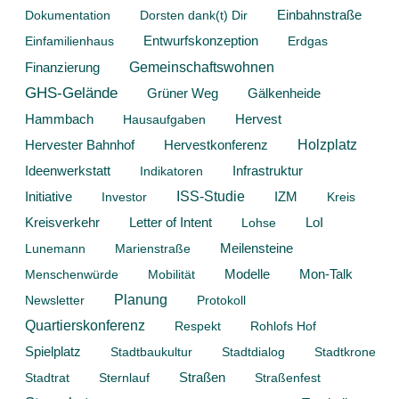
Dokumentation
Dorsten dank(t) Dir
Einbahnstraße
Entwurfskonzeption
Einfamilienhaus
Erdgas
Gemeinschaftswohnen
Finanzierung
GHS-Gelände
Grüner Weg
Gälkenheide
Hammbach
Hervest
Hausaufgaben
Hervestkonferenz
Holzplatz
Hervester Bahnhof
Ideenwerkstatt
Infrastruktur
Indikatoren
Initiative
ISS-Studie
Investor
IZM
Kreis
Kreisverkehr
Letter of Intent
Lohse
LoI
Lunemann
Marienstraße
Meilensteine
Modelle
Mon-Talk
Menschenwürde
Mobilität
Planung
Newsletter
Protokoll
Quartierskonferenz
Respekt
Rohlofs Hof
Spielplatz
Stadtbaukultur
Stadtdialog
Stadtkrone
Stadtrat
Sternlauf
Straßen
Straßenfest