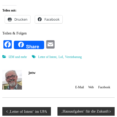
Teilen mit:
Drucken
Facebook
Teilen & Folgen
Fa
E
Share
ce
m
,
,
IZM und mehr
Letter of Intent
LoI
Vereinbarung
bo
ail
ok
jotw
Johannes Wulf, Administrator und Autor Mit 'jotw' kennzeichne ich
Beiträge, die zwar meine Meinung wiedergeben, nicht aber unbedingt
den Konsens der Initiative spiegeln. [
E-Mail
] [
Web
] [
Facebook
]
B
‚Hausaufgaben‘ für die Zukunft
‚Letter of Intent‘ im UPA