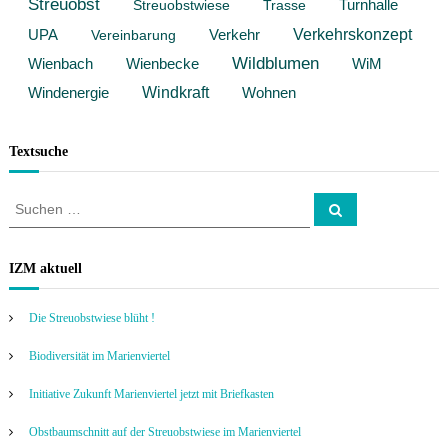
Streuobst
Streuobstwiese
Trasse
Turnhalle
Verkehrskonzept
Verkehr
UPA
Vereinbarung
Wildblumen
Wienbach
WiM
Wienbecke
Windkraft
Windenergie
Wohnen
Textsuche
S
S
u
u
c
c
h
e
h
IZM aktuell
n
e
n
Die Streuobstwiese blüht !
a
c
Biodiversität im Marienviertel
h
:
Initiative Zukunft Marienviertel jetzt mit Briefkasten
Obstbaumschnitt auf der Streuobstwiese im Marienviertel