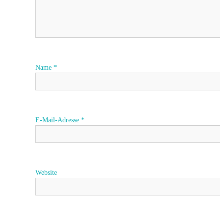
g
s
n
a
Name
*
v
i
E-Mail-Adresse
*
g
a
Website
t
i