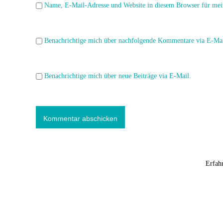
o
Name, E-Mail-Adresse und Website in diesem Browser für mei
n
Benachrichtige mich über nachfolgende Kommentare via E-Mai
Benachrichtige mich über neue Beiträge via E-Mail.
Diese Website verwendet Akismet, um Spam zu reduzieren.
Erfah