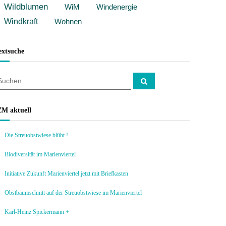
Wildblumen
WiM
Windenergie
Windkraft
Wohnen
extsuche
S
u
c
h
e
ZM aktuell
n
Die Streuobstwiese blüht !
Biodiversität im Marienviertel
Initiative Zukunft Marienviertel jetzt mit Briefkasten
Obstbaumschnitt auf der Streuobstwiese im Marienviertel
Karl-Heinz Spickermann +