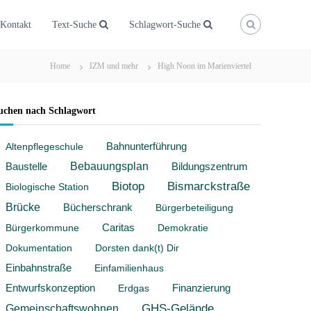
Kontakt
Text-Suche
Schlagwort-Suche
Home
IZM und mehr
High Noon im Marienviertel
uchen nach Schlagwort
Altenpflegeschule
Bahnunterführung
Baustelle
Bebauungsplan
Bildungszentrum
Biotop
Bismarckstraße
Biologische Station
Brücke
Bücherschrank
Bürgerbeteiligung
Bürgerkommune
Caritas
Demokratie
Dokumentation
Dorsten dank(t) Dir
Einbahnstraße
Einfamilienhaus
Entwurfskonzeption
Erdgas
Finanzierung
Gemeinschaftswohnen
GHS-Gelände