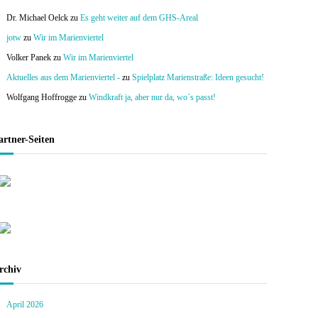
Dr. Michael Oelck
zu
Es geht weiter auf dem GHS-Areal
jotw
zu
Wir im Marienviertel
Volker Panek
zu
Wir im Marienviertel
Aktuelles aus dem Marienviertel -
zu
Spielplatz Marienstraße: Ideen gesucht!
Wolfgang Hoffrogge
zu
Windkraft ja, aber nur da, wo´s passt!
artner-Seiten
rchiv
April 2026