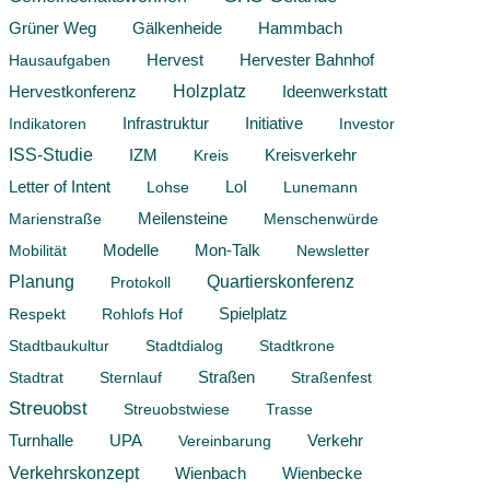
Hammbach
Grüner Weg
Gälkenheide
Hervest
Hausaufgaben
Hervester Bahnhof
Hervestkonferenz
Holzplatz
Ideenwerkstatt
Infrastruktur
Initiative
Indikatoren
Investor
ISS-Studie
IZM
Kreis
Kreisverkehr
Letter of Intent
Lohse
LoI
Lunemann
Marienstraße
Meilensteine
Menschenwürde
Modelle
Mon-Talk
Mobilität
Newsletter
Planung
Quartierskonferenz
Protokoll
Respekt
Rohlofs Hof
Spielplatz
Stadtbaukultur
Stadtdialog
Stadtkrone
Stadtrat
Sternlauf
Straßen
Straßenfest
Streuobst
Streuobstwiese
Trasse
Verkehr
Turnhalle
UPA
Vereinbarung
Verkehrskonzept
Wienbach
Wienbecke