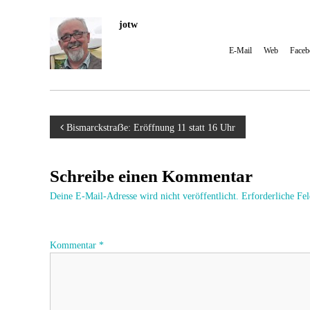
ok
jotw
Johannes Wulf, Administrator und Autor Mit 'jotw' kennze
Konsens der Initiative spiegeln. [
E-Mail
] [
Web
] [
Faceb
B
Bismarckstraẞe: Eröffnung 11 statt 16 Uhr
e
Schreibe einen Kommentar
i
Deine E-Mail-Adresse wird nicht veröffentlicht.
Erforderliche Fe
t
Kommentar
*
r
a