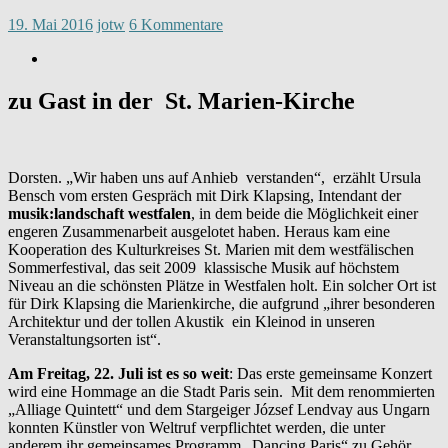
19. Mai 2016
jotw
6 Kommentare
zu Gast in der St. Marien-Kirche
Dorsten. „Wir haben uns auf Anhieb verstanden“, erzählt Ursula
Bensch vom ersten Gespräch mit Dirk Klapsing, Intendant der
musik:landschaft westfalen
, in dem beide die Möglichkeit einer
engeren Zusammenarbeit ausgelotet haben. Heraus kam eine
Kooperation des Kulturkreises St. Marien mit dem westfälischen
Sommerfestival, das seit 2009 klassische Musik auf höchstem
Niveau an die schönsten Plätze in Westfalen holt. Ein solcher Ort ist
für Dirk Klapsing die Marienkirche, die aufgrund „ihrer besonderen
Architektur und der tollen Akustik ein Kleinod in unseren
Veranstaltungsorten ist“.
Am Freitag, 22. Juli ist es so weit
: Das erste gemeinsame Konzert
wird eine Hommage an die Stadt Paris sein. Mit dem renommierten
„Alliage Quintett“ und dem Stargeiger József Lendvay aus Ungarn
konnten Künstler von Weltruf verpflichtet werden, die unter
anderem ihr gemeinsames Programm „Dancing Paris“ zu Gehör