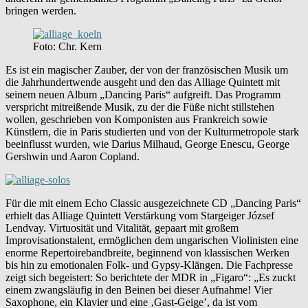
bringen werden.
Foto: Chr. Kern
Es ist ein magischer Zauber, der von der französischen Musik um
die Jahrhundertwende ausgeht und den das Alliage Quintett mit
seinem neuen Album „Dancing Paris“ aufgreift. Das Programm
verspricht mitreißende Musik, zu der die Füße nicht stillstehen
wollen, geschrieben von Komponisten aus Frankreich sowie
Künstlern, die in Paris studierten und von der Kulturmetropole stark
beeinflusst wurden, wie Darius Milhaud, George Enescu, George
Gershwin und Aaron Copland.
Für die mit einem Echo Classic ausgezeichnete CD „Dancing Paris“
erhielt das Alliage Quintett Verstärkung vom Stargeiger József
Lendvay. Virtuosität und Vitalität, gepaart mit großem
Improvisationstalent, ermöglichen dem ungarischen Violinisten eine
enorme Repertoirebandbreite, beginnend von klassischen Werken
bis hin zu emotionalen Folk- und Gypsy-Klängen. Die Fachpresse
zeigt sich begeistert: So berichtete der MDR in „Figaro“: „Es zuckt
einem zwangsläufig in den Beinen bei dieser Aufnahme! Vier
Saxophone, ein Klavier und eine ‚Gast-Geige’, da ist vom