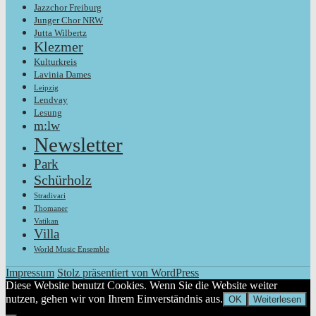
Jazzchor Freiburg
Junger Chor NRW
Jutta Wilbertz
Klezmer
Kulturkreis
Lavinia Dames
Leipzig
Lendvay
Lesung
m:lw
Newsletter
Park
Schürholz
Stradivari
Thomaner
Vatikan
Villa
World Music Ensemble
Impressum
Stolz präsentiert von WordPress
Diese Website benutzt Cookies. Wenn Sie die Website weiter
nutzen, gehen wir von Ihrem Einverständnis aus.
OK
Weiterlesen