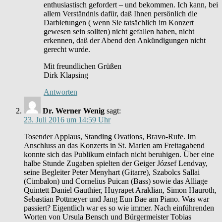
enthusiastisch gefordert – und bekommen. Ich kann, bei
allem Verständnis dafür, daß Ihnen persönlich die
Darbietungen ( wenn Sie tatsächlich im Konzert
gewesen sein sollten) nicht gefallen haben, nicht
erkennen, daß der Abend den Ankündigungen nicht
gerecht wurde.
Mit freundlichen Grüßen
Dirk Klapsing
Antworten
Dr. Werner Wenig
sagt:
23. Juli 2016 um 14:59 Uhr
Tosender Applaus, Standing Ovations, Bravo-Rufe. Im
Anschluss an das Konzerts in St. Marien am Freitagabend
konnte sich das Publikum einfach nicht beruhigen. Über eine
halbe Stunde Zugaben spielten der Geiger József Lendvay,
seine Begleiter Peter Menyhart (Gitarre), Szabolcs Sallai
(Cimbalon) und Cornelius Puican (Bass) sowie das Alliage
Quintett Daniel Gauthier, Huyrapet Araklian, Simon Hauroth,
Sebastian Pottmeyer und Jang Eun Bae am Piano. Was war
passiert? Eigentlich war es so wie immer. Nach einführenden
Worten von Ursula Bensch und Bürgermeister Tobias