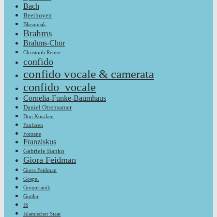
Bach
Beethoven
Blasmusik
Brahms
Brahms-Chor
Christoph Reuter
confido
confido vocale & camerata
confido_vocale
Cornelia-Funke-Baumhaus
Daniel Ottensamer
Don Kosaken
Fanfaren
Fontane
Franziskus
Gabriele Banko
Giora Feidman
Giora Feidman
Gospel
Gregorianik
Güttler
IS
Islamischer Staat