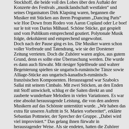
Stockhoff, die beide voll des Lobes über den Auftakt der
Konzerte des Festivals „musik:landschaft westfalen“ und
seines Organisators Dirk Klapsing waren, begannen die
Musiker mit Stücken aus ihrem Programm „Dancing Paris“
wie Hoe Down from Rodeo von Aaron Copland oder Le boef
sur le toit von Darius Milhaud. Schöne Stücke, gut gespielt
und vom Publikum entsprechend goutiert. Polytonale Musik
folgte, dekohärent und entsprechend ungewohnt.
Doch nach der Pause ging es los. Die Musiker waren schon
voller Vorfreude und Tatendrang, wie sie der Dorstener
Zeitung verrieten. Doch die Zuhörer waren arglos, aus gutem
Grund, denn es sollte eine Überraschung werden. Die wurde
es dann auch fürwahr. Mit riesiger Spielfreude und wahrer
Begeisterung spielten sie ungarisch-rumänische Tänze sowie
Alliage-Stücke aus ungarisch-kanadisch-rumänisch-
französischen Komponenten. Herausragend war Szabolcs
Sallai mit seinem Cimbalo. Mit zwei Stöcken, an den Enden
mit Stoff umwickelt, schlug er die Saiten direkt an und
zauberte wunderbare Melodien in vielen Variationen. Es war
eine absolut herausragende Leistung, die von den anderen
Musikern auf das Schönste unterstützt wurde. „Wir haben das
extra für unseren Auftritt in St. Marien vorbereitet“, erklärte
Sebastian Pottmeier, der Sprecher der Gruppe. „Dabei wird
viel improvisiert.“ Das gelang ihnen fürwahr in
herausragender Weise. Als sie endeten, hatten die Zuhörer