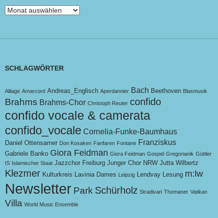
Beitragsarchive
SCHLAGWÖRTER
Bach
Andreas_Englisch
Beethoven
Alliage
Amarcord
Aperdannier
Blasmusik
confido
Brahms
Brahms-Chor
Christoph Reuter
confido vocale & camerata
confido_vocale
Cornelia-Funke-Baumhaus
Franziskus
Daniel Ottensamer
Don Kosaken
Fanfaren
Fontane
Giora Feidman
Gabriele Banko
Giora Feidman
Gospel
Gregorianik
Güttler
Jazzchor Freiburg
Junger Chor NRW
Jutta Wilbertz
IS
Islamischer Staat
Klezmer
m:lw
Kulturkreis
Lavinia Dames
Lendvay
Lesung
Leipzig
Newsletter
Schürholz
Park
Stradivari
Thomaner
Vatikan
Villa
World Music Ensemble