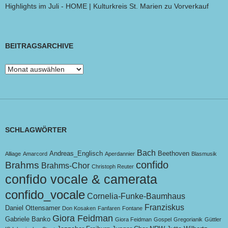
Highlights im Juli - HOME | Kulturkreis St. Marien
zu
Vorverkauf
BEITRAGSARCHIVE
Beitragsarchive
SCHLAGWÖRTER
Bach
Andreas_Englisch
Beethoven
Alliage
Amarcord
Aperdannier
Blasmusik
confido
Brahms
Brahms-Chor
Christoph Reuter
confido vocale & camerata
confido_vocale
Cornelia-Funke-Baumhaus
Franziskus
Daniel Ottensamer
Don Kosaken
Fanfaren
Fontane
Giora Feidman
Gabriele Banko
Giora Feidman
Gospel
Gregorianik
Güttler