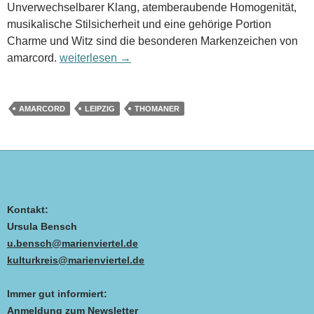
Unverwechselbarer Klang, atemberaubende Homo­genität,
musikalische Stilsicherheit und eine gehörige Portion
Charme und Witz sind die besonderen Markenzeichen von
Amarcord: Aus dem Notenschrank der Thomaner
amarcord.
weiterlesen
→
AMARCORD
LEIPZIG
THOMANER
Kontakt:
Ursula Bensch
u.bensch@marienviertel.de
kulturkreis@marienviertel.de
Immer gut informiert:
Anmeldung zum Newsletter