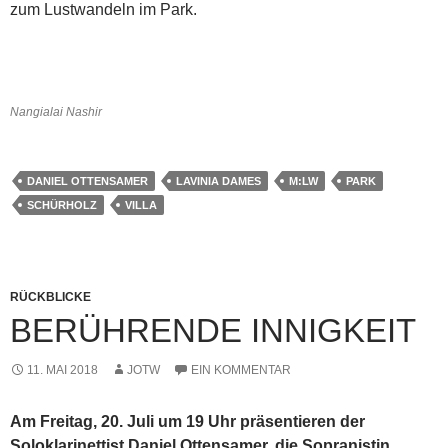
zum Lustwandeln im Park.
Nangialai Nashir
DANIEL OTTENSAMER
LAVINIA DAMES
M:LW
PARK
SCHÜRHOLZ
VILLA
RÜCKBLICKE
BERÜHRENDE INNIGKEIT
11. MAI 2018
JOTW
EIN KOMMENTAR
Am Freitag, 20. Juli um 19 Uhr präsentieren der
Soloklarinettist Daniel Ottensamer, die Sopranistin