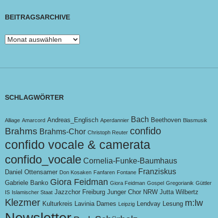
BEITRAGSARCHIVE
Beitragsarchive
SCHLAGWÖRTER
Bach
Andreas_Englisch
Beethoven
Alliage
Amarcord
Aperdannier
Blasmusik
confido
Brahms
Brahms-Chor
Christoph Reuter
confido vocale & camerata
confido_vocale
Cornelia-Funke-Baumhaus
Franziskus
Daniel Ottensamer
Don Kosaken
Fanfaren
Fontane
Giora Feidman
Gabriele Banko
Giora Feidman
Gospel
Gregorianik
Güttler
Jazzchor Freiburg
Junger Chor NRW
Jutta Wilbertz
IS
Islamischer Staat
Klezmer
m:lw
Kulturkreis
Lavinia Dames
Lendvay
Lesung
Leipzig
Newsletter