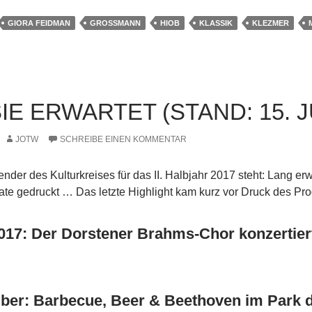
GIORA FEIDMAN
GROSSMANN
HIOB
KLASSIK
KLEZMER
IE ERWARTET (STAND: 15. JU
JOTW
SCHREIBE EINEN KOMMENTAR
nder des Kulturkreises für das II. Halbjahr 2017 steht: Lang er
akate gedruckt … Das letzte Highlight kam kurz vor Druck des P
2017: Der Dorstener Brahms-Chor konzertier
ber: Barbecue, Beer & Beethoven im Park d