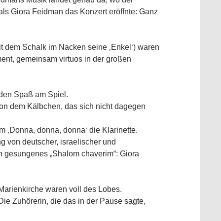
 als Giora Feidman das Konzert eröffnte: Ganz
it dem Schalk im Nacken seine ‚Enkel‘) waren
ment, gemeinsam virtuos in der großen
 den Spaß am Spiel.
von dem Kälbchen, das sich nicht dagegen
em ‚Donna, donna, donna‘ die Klarinette.
 von deutscher, israelischer und
ch gesungenes „Shalom chaverim“: Giora
 Marienkirche waren voll des Lobes.
 Die Zuhörerin, die das in der Pause sagte,