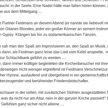
ucht: in der Seele. Eine Nadel hätte man fallen hören können,
ne aus dem Mittelgang …
 Partner Feidmans an diesem Abend (er nannte sie liebevoll m
von Gitanes Blondes, jeder ein großer Könner an seinem Instru
n Gypsy- Klängen bis hin zu südamerikanischen Tänzen.
n sah man den Spaß am Improvisieren an, den Spaß an Musik,
s dann, als Feidman ganz leise das Lied vom Kelbl anspielte, 
zur Schlachtbank geführt zu werden …
e, dann immer kräftiger begleiteten die Kirchenbesucher mit ihr
 deswegen nicht weniger ergreifend ist Feidmans Verschmelzung
cher Hymne, auslaufend und übergehend in ein gemeinschaftli
berzeugender und berührender Friedensbotschafter.
schauer in der vollen, mit zusätzlichen Stühlen ausgestatteten
 was da nicht nur am Altar, nein in der ganzen Kirche passiert“:
 Gefühlen ganz sicher nicht alleine …