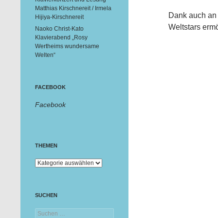
Matthias Kirschnereit / Irmela
Dank auch an d
Hijiya-Kirschnereit
Weltstars ermö
Naoko Christ-Kato
Klavierabend „Rosy
Wertheims wundersame
Welten“
FACEBOOK
Facebook
THEMEN
Themen
SUCHEN
Suchen