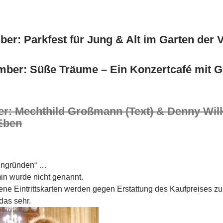
ber: Parkfest für Jung & Alt im Garten der V
mber: Süße Träume – Ein Konzertcafé mit G
er: Mechthild Großmann (Text) & Denny Wil
Eben
ingründen“ …
in wurde nicht genannt.
ne Eintrittskarten werden gegen Erstattung des Kaufpreises 
das sehr.