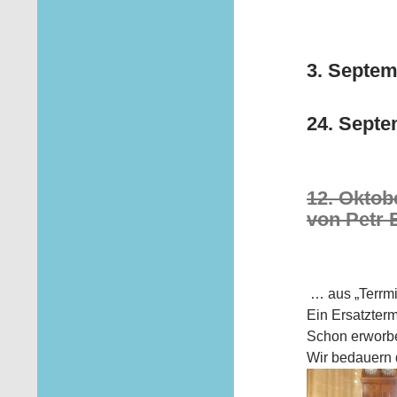
3. Septem
24. Septe
12. Oktob
von Petr 
… aus „Terrm
Ein Ersatzterm
Schon erworbe
Wir bedauern 