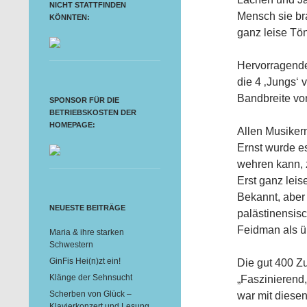
NICHT STATTFINDEN
Mensch sie bra
KÖNNTEN:
ganz leise Tö
Hervorragende
die 4 ‚Jungs‘ 
Bandbreite vo
SPONSOR FÜR DIE
BETRIEBSKOSTEN DER
HOMEPAGE:
Allen Musiker
Ernst wurde e
wehren kann, 
Erst ganz leis
Bekannt, aber
NEUESTE BEITRÄGE
palästinensis
Feidman als ü
Maria & ihre starken
Schwestern
GinFis Hei(n)zt ein!
Die gut 400 Zu
Klänge der Sehnsucht
„Faszinierend,
Scherben von Glück –
war mit diesen
Klavierkonzert und Lesung