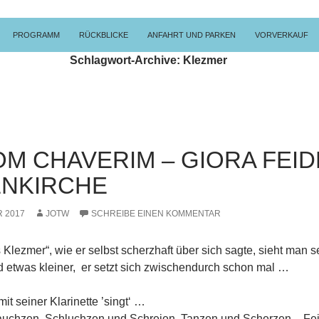
PRINGEN
PROGRAMM
RÜCKBLICKE
ANFAHRT UND PARKEN
VORVERKAUF
Schlagwort-Archive: Klezmer
M CHAVERIM – GIORA FEID
ENKIRCHE
 2017
JOTW
SCHREIBE EINEN KOMMENTAR
lezmer“, wie er selbst scherzhaft über sich sagte, sieht man se
d etwas kleiner, er setzt sich zwischendurch schon mal …
it seiner Klarinette ’singt‘ …
uchzen, Schluchzen und Schreien, Tanzen und Scherzen – Fei