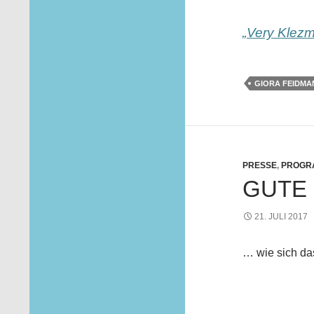
„Very Klezm
GIORA FEIDMA
PRESSE
,
PROGR
GUTE 
21. JULI 2017
… wie sich das