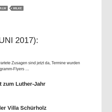
M:LW
WILKE
NI 2017):
wartete Zusagen sind jetzt da, Termine wurden
rogramm-Flyers …
t zum Luther-Jahr
er Villa Schürholz