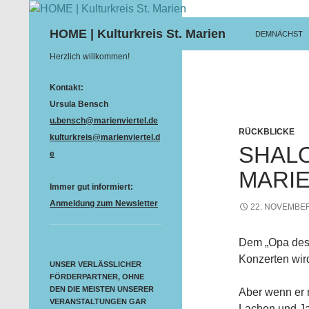
ZUM INHALT S
Suchen
HOME | Kulturkreis St. Marien
DEMNÄCHST
Herzlich willkommen!
Kontakt:
Ursula Bensch
u.bensch@marienviertel.de
RÜCKBLICKE
kulturkreis@marienviertel.d
SHALO
e
MARI
Immer gut informiert:
Anmeldung zum Newsletter
22. NOVEMBER
Dem „Opa des K
Konzerten wir
UNSER VERLÄSSLICHER
FÖRDERPARTNER, OHNE
DEN DIE MEISTEN UNSERER
Aber wenn er m
VERANSTALTUNGEN GAR
Lachen und Ja