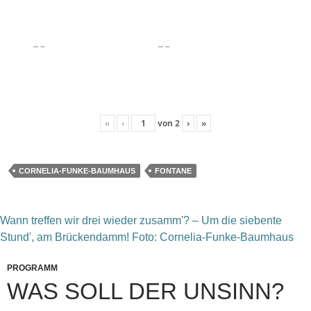
«
‹
von
2
›
»
CORNELIA-FUNKE-BAUMHAUS
FONTANE
Wann treffen wir drei wieder zusamm'? – Um die siebente
Stund', am Brückendamm! Foto: Cornelia-Funke-Baumhaus
PROGRAMM
WAS SOLL DER UNSINN?