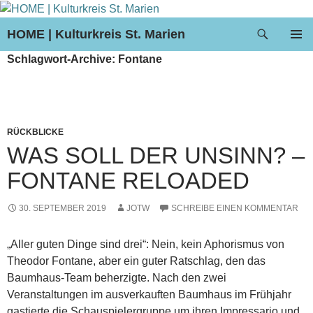
Suchen
HOME | Kulturkreis St. Marien
ZUM
PRIMÄR
Schlagwort-Archive: Fontane
INHALT
MENÜ
SPRINGEN
RÜCKBLICKE
WAS SOLL DER UNSINN? –
FONTANE RELOADED
30. SEPTEMBER 2019
JOTW
SCHREIBE EINEN KOMMENTAR
„Aller guten Dinge sind drei“: Nein, kein Aphorismus von
Theodor Fontane, aber ein guter Ratschlag, den das
Baumhaus-Team beherzigte. Nach den zwei
Veranstaltungen im ausverkauften Baumhaus im Frühjahr
gastierte die Schauspielergruppe um ihren Impressario und