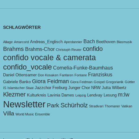
SCHLAGWÖRTER
Bach
Andreas_Englisch
Beethoven
Alliage
Amarcord
Aperdannier
Blasmusik
confido
Brahms
Brahms-Chor
Christoph Reuter
confido vocale & camerata
confido_vocale
Cornelia-Funke-Baumhaus
Franziskus
Daniel Ottensamer
Don Kosaken
Fanfaren
Fontane
Giora Feidman
Gabriele Banko
Giora Feidman
Gospel
Gregorianik
Güttler
Jazzchor Freiburg
Junger Chor NRW
Jutta Wilbertz
IS
Islamischer Staat
Klezmer
m:lw
Kulturkreis
Lavinia Dames
Lendvay
Lesung
Leipzig
Newsletter
Schürholz
Park
Stradivari
Thomaner
Vatikan
Villa
World Music Ensemble