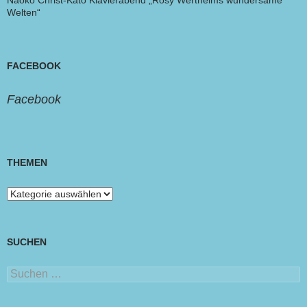
Naoko Christ-Kato Klavierabend „Rosy Wertheims wundersame
Welten“
FACEBOOK
Facebook
THEMEN
Themen
SUCHEN
Suchen
nach: