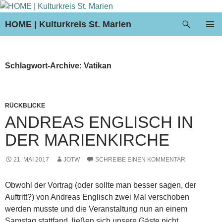
Suchen
HOME | Kulturkreis St. Marien
ZUM
PRIMÄR
INHALT
MENÜ
SPRINGEN
Schlagwort-Archive: Vatikan
RÜCKBLICKE
ANDREAS ENGLISCH IN
DER MARIENKIRCHE
21. MAI 2017
JOTW
SCHREIBE EINEN KOMMENTAR
Obwohl der Vortrag (oder sollte man besser sagen, der
Auftritt?) von Andreas Englisch zwei Mal verschoben
werden musste und die Veranstaltung nun an einem
Samstag stattfand, ließen sich unsere Gäste nicht