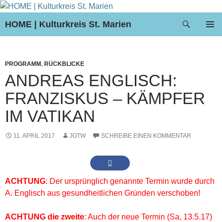
Suchen
HOME | Kulturkreis St. Marien
ZUM
PRIMÄR
INHALT
MENÜ
SPRINGEN
PROGRAMM
,
RÜCKBLICKE
ANDREAS ENGLISCH:
FRANZISKUS – KÄMPFER
IM VATIKAN
11. APRIL 2017
JOTW
SCHREIBE EINEN KOMMENTAR
ACHTUNG
: Der ursprünglich genannte Termin wurde durch
A. Englisch aus gesundheitlichen Gründen verschoben!
ACHTUNG die zweite
: Auch der neue Termin (Sa, 13.5.17)