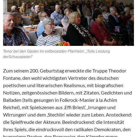
Tenor bei den Gästen im vollbesetzten Pfarrheim: „Tolle Leistung
derSchauspieler!“
Zum seinem 200. Geburtstag erweckte die Truppe Theodor
Fontane, den wohl wichtigsten Vertreter des deutschen
poetischen und literarischen Realismus, mit biografischen
Notizen, zeitgenössischen Bildern, mit Zitaten, Gedichten und
Balladen (teils gesungen in Folkrock-Manier à la Achim
Reichel), mit Spielszenen aus ‚Effi Briest‘, ‚Irrungen und
Wirrungen‘ und dem ‚Stechlin‘ wieder zum Leben. Ansteckend:
die Spielfreude der Akteure. Beeindruckend: die Intensität
ihres Spiels, die eindrucksvoll den radikalen Demokraten, den
humorigen Poeten, den Romancier, den Kämpfer gegen