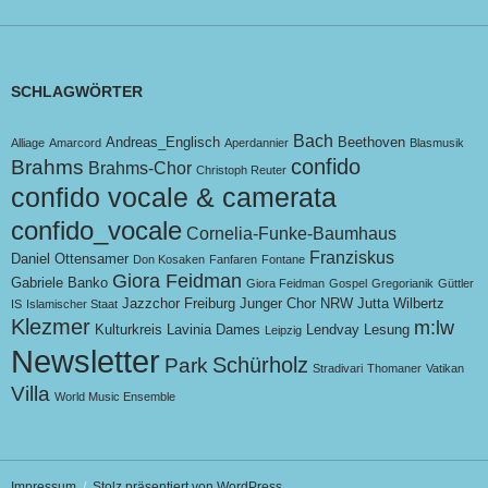
SCHLAGWÖRTER
Bach
Andreas_Englisch
Beethoven
Alliage
Amarcord
Aperdannier
Blasmusik
confido
Brahms
Brahms-Chor
Christoph Reuter
confido vocale & camerata
confido_vocale
Cornelia-Funke-Baumhaus
Franziskus
Daniel Ottensamer
Don Kosaken
Fanfaren
Fontane
Giora Feidman
Gabriele Banko
Giora Feidman
Gospel
Gregorianik
Güttler
Jazzchor Freiburg
Junger Chor NRW
Jutta Wilbertz
IS
Islamischer Staat
Klezmer
m:lw
Kulturkreis
Lavinia Dames
Lendvay
Lesung
Leipzig
Newsletter
Schürholz
Park
Stradivari
Thomaner
Vatikan
Villa
World Music Ensemble
Impressum
Stolz präsentiert von WordPress