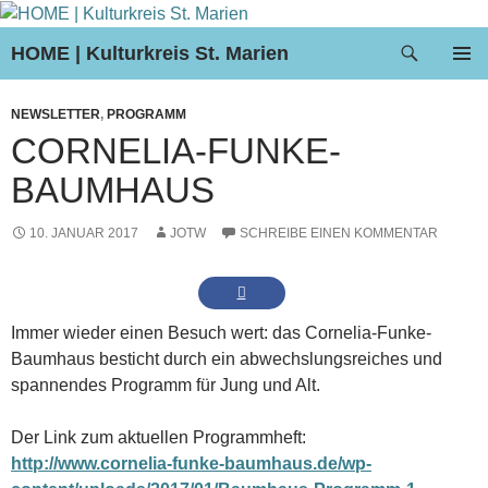
Suchen
HOME | Kulturkreis St. Marien
ZUM
PRIMÄR
INHALT
MENÜ
NEWSLETTER
,
PROGRAMM
SPRINGEN
CORNELIA-FUNKE-
BAUMHAUS
10. JANUAR 2017
JOTW
SCHREIBE EINEN KOMMENTAR
Immer wieder einen Besuch wert: das Cornelia-Funke-
Baumhaus besticht durch ein abwechslungsreiches und
spannendes Programm für Jung und Alt.
Der Link zum aktuellen Programmheft:
http://www.cornelia-funke-baumhaus.de/wp-