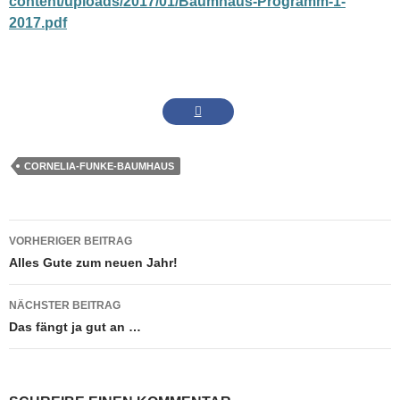
content/uploads/2017/01/Baumhaus-Programm-1-
2017.pdf
CORNELIA-FUNKE-BAUMHAUS
Beitrags-
VORHERIGER BEITRAG
Navigation
Alles Gute zum neuen Jahr!
NÄCHSTER BEITRAG
Das fängt ja gut an …