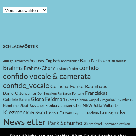
Beitragsarchive
SCHLAGWÖRTER
Bach
Andreas_Englisch
Beethoven
Alliage
Amarcord
Aperdannier
Blasmusik
confido
Brahms
Brahms-Chor
Christoph Reuter
confido vocale & camerata
confido_vocale
Cornelia-Funke-Baumhaus
Franziskus
Daniel Ottensamer
Don Kosaken
Fanfaren
Fontane
Giora Feidman
Gabriele Banko
Giora Feidman
Gospel
Gregorianik
Güttler
IS
Jazzchor Freiburg
Junger Chor NRW
Jutta Wilbertz
Islamischer Staat
Klezmer
m:lw
Kulturkreis
Lavinia Dames
Lendvay
Lesung
Leipzig
Newsletter
Schürholz
Park
Stradivari
Thomaner
Vatikan
Villa
World Music Ensemble