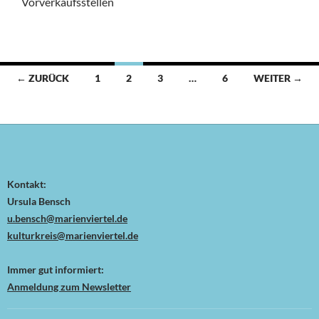
Vorverkaufsstellen
Beitragsnavigation
← ZURÜCK
1
2
3
…
6
WEITER →
Kontakt:
Ursula Bensch
u.bensch@marienviertel.de
kulturkreis@marienviertel.de
Immer gut informiert:
Anmeldung zum Newsletter