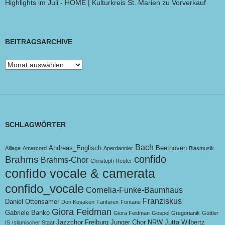
Highlights im Juli - HOME | Kulturkreis St. Marien
zu
Vorverkauf
BEITRAGSARCHIVE
Beitragsarchive
SCHLAGWÖRTER
Bach
Andreas_Englisch
Beethoven
Alliage
Amarcord
Aperdannier
Blasmusik
confido
Brahms
Brahms-Chor
Christoph Reuter
confido vocale & camerata
confido_vocale
Cornelia-Funke-Baumhaus
Franziskus
Daniel Ottensamer
Don Kosaken
Fanfaren
Fontane
Giora Feidman
Gabriele Banko
Giora Feidman
Gospel
Gregorianik
Güttler
Jazzchor Freiburg
Junger Chor NRW
Jutta Wilbertz
IS
Islamischer Staat