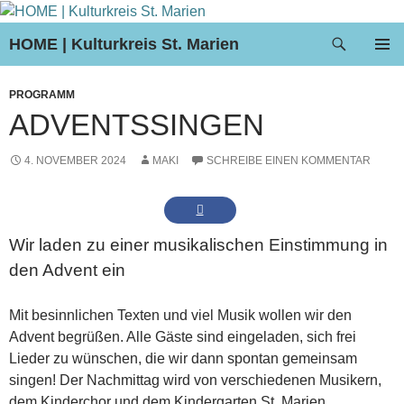
Suchen
HOME | Kulturkreis St. Marien
ZUM
PRIMÄR
INHALT
MENÜ
PROGRAMM
SPRINGEN
ADVENTSSINGEN
4. NOVEMBER 2024
MAKI
SCHREIBE EINEN KOMMENTAR
Wir laden zu einer musikalischen Einstimmung in
den Advent ein
Mit besinnlichen Texten und viel Musik wollen wir den
Advent begrüßen. Alle Gäste sind eingeladen, sich frei
Lieder zu wünschen, die wir dann spontan gemeinsam
singen! Der Nachmittag wird von verschiedenen Musikern,
dem Kinderchor und dem Kindergarten St. Marien