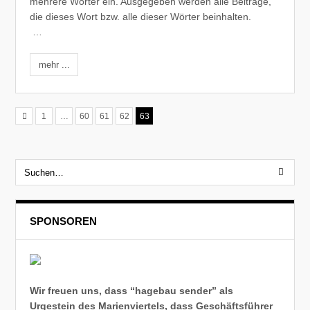
mehrere Wörter ein. Ausgegeben werden alle Beiträge,
die dieses Wort bzw. alle dieser Wörter beinhalten.
…
mehr ...
1
…
60
61
62
63
SPONSOREN
Wir freuen uns, dass “hagebau sender” als
Urgestein des Marienviertels, dass Geschäftsführer