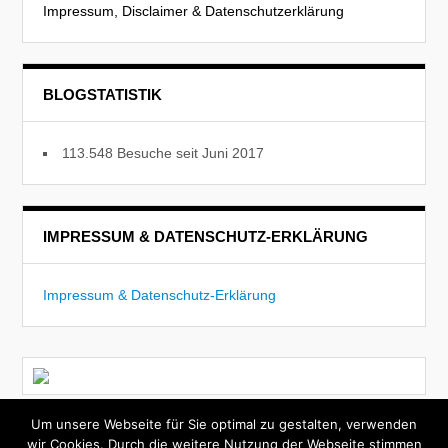
Impressum, Disclaimer & Datenschutzerklärung
BLOGSTATISTIK
113.548 Besuche seit Juni 2017
IMPRESSUM & DATENSCHUTZ-ERKLÄRUNG
Impressum & Datenschutz-Erklärung
Um unsere Webseite für Sie optimal zu gestalten, verwenden
Today
Theme by
WPExplorer
| Powered by
WordPress
|
wir Cookies. Durch die weitere Nutzung der Webseite stimmen