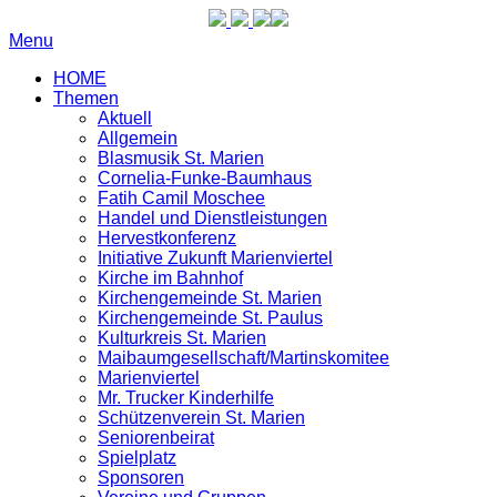
Menu
HOME
Themen
Aktuell
Allgemein
Blasmusik St. Marien
Cornelia-Funke-Baumhaus
Fatih Camil Moschee
Handel und Dienstleistungen
Hervestkonferenz
Initiative Zukunft Marienviertel
Kirche im Bahnhof
Kirchengemeinde St. Marien
Kirchengemeinde St. Paulus
Kulturkreis St. Marien
Maibaumgesellschaft/Martinskomitee
Marienviertel
Mr. Trucker Kinderhilfe
Schützenverein St. Marien
Seniorenbeirat
Spielplatz
Sponsoren