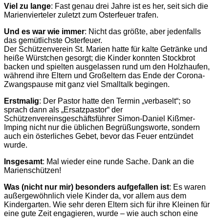
Viel zu lange
: Fast genau drei Jahre ist es her, seit sich die
Marienvierteler zuletzt zum Osterfeuer trafen.
Und es war wie immer
: Nicht das größte, aber jedenfalls
das gemütlichste Osterfeuer.
Der Schützenverein St. Marien hatte für kalte Getränke und
heiße Würstchen gesorgt; die Kinder konnten Stockbrot
backen und spielten ausgelassen rund um den Holzhaufen,
während ihre Eltern und Großeltern das Ende der Corona-
Zwangspause mit ganz viel Smalltalk begingen.
Erstmalig
: Der Pastor hatte den Termin „verbaselt“; so
sprach dann als „Ersatzpastor“ der
Schützenvereinsgeschäftsführer Simon-Daniel Kißmer-
Imping nicht nur die üblichen Begrüßungsworte, sondern
auch ein österliches Gebet, bevor das Feuer entzündet
wurde.
Insgesamt
: Mal wieder eine runde Sache. Dank an die
Marienschützen!
Was (nicht nur mir) besonders aufgefallen ist
: Es waren
außergewöhnlich viele Kinder da, vor allem aus dem
Kindergarten. Wie sehr deren Eltern sich für ihre Kleinen für
eine gute Zeit engagieren, wurde – wie auch schon eine