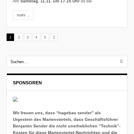
Am
Samstag, 11.11.
um 17.15 Uhr
ist die
mehr ...
1
2
3
4
5
SPONSOREN
Wir freuen uns, dass “hagebau sender” als
Urgestein des Marienviertels, dass Geschäftsführer
Benjamin Sender die nicht unerheblichen “Technik”-
Kosten für diese Marienviertel-Nachrichten und die