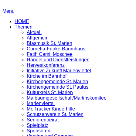
Menu
HOME
Themen
Aktuell
Allgemein
Blasmusik St. Marien
Cornelia-Funke-Baumhaus
Fatih Camil Moschee
Handel und Dienstleistungen
Hervestkonferenz
Initiative Zukunft Marienviertel
Kirche im Bahnhof
Kirchengemeinde St. Marien
Kirchengemeinde St. Paulus
Kulturkreis St. Marien
Maibaumgesellschaft/Martinskomitee
Marienviertel
Mr. Trucker Kinderhilfe
Schützenverein St. Marien
Seniorenbeirat
Spielplatz
Sponsoren