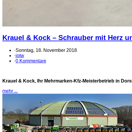
Krauel & Kock – Schrauber mit Herz 
·
Sonntag, 18. November 2018
·
jotw
·
0 Kommentare
Krauel & Kock, Ihr Mehrmarken-Kfz-Meisterbetrieb in Dors
mehr ...