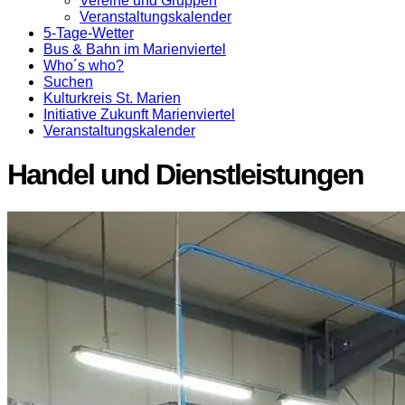
Vereine und Gruppen
Veranstaltungskalender
5-Tage-Wetter
Bus & Bahn im Marienviertel
Who´s who?
Suchen
Kulturkreis St. Marien
Initiative Zukunft Marienviertel
Veranstaltungskalender
Handel und Dienstleistungen