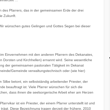
en des Pfarrers, das in der gemeinsamen Erde der drei
e Zukunft.
 Wir wünschen gutes Gelingen und Gottes Segen bei dieser
t im Einvernehmen mit den anderen Pfarrern des Dekanates,
in Dorsten und Kirchhellen) ernannt wird. Seine wesentliche
rung der gemeinsamen pastoralen Tätigkeit im Dekanat
gemeinde/Gemeinde verwaltungstechnisch oder (wie hier)
 Silbe betont, ein selbstständig arbeitender Priester, der
de beauftragt ist. Viele Pfarrer wünschen für sich die
chen, dass ihnen die seelsorgerische Arbeit eher am Herzen
farrvikar ist ein Priester, der einem Pfarrer unterstellt ist und
i trägt. Diese Bezeichnung tragen derzeit der frühere, 2010