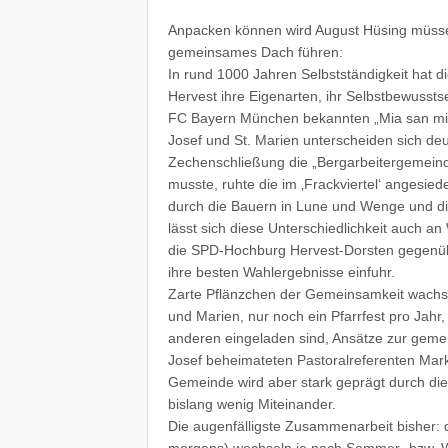
Anpacken können wird August Hüsing müssen,
gemeinsames Dach führen:
In rund 1000 Jahren Selbstständigkeit hat d
Hervest ihre Eigenarten, ihr Selbstbewussts
FC Bayern München bekannten „Mia san mia“
Josef und St. Marien unterscheiden sich deut
Zechenschließung die „Bergarbeitergemein
musste, ruhte die im ‚Frackviertel‘ angesiede
durch die Bauern in Lune und Wenge und die
lässt sich diese Unterschiedlichkeit auch 
die SPD-Hochburg Hervest-Dorsten gegenüb
ihre besten Wahlergebnisse einfuhr.
Zarte Pflänzchen der Gemeinsamkeit wachse
und Marien, nur noch ein Pfarrfest pro Jahr
anderen eingeladen sind, Ansätze zur geme
Josef beheimateten Pastoralreferenten Marku
Gemeinde wird aber stark geprägt durch di
bislang wenig Miteinander.
Die augenfälligste Zusammenarbeit bisher:
morgens) wechseln je nach Sommer- bzw. W