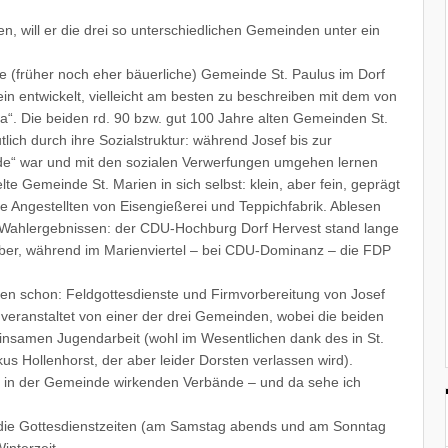
 will er die drei so unterschiedlichen Gemeinden unter ein
ie (früher noch eher bäuerliche) Gemeinde St. Paulus im Dorf
ein entwickelt, vielleicht am besten zu beschreiben mit dem von
. Die beiden rd. 90 bzw. gut 100 Jahre alten Gemeinden St.
lich durch ihre Sozialstruktur: während Josef bis zur
de“ war und mit den sozialen Verwerfungen umgehen lernen
lte Gemeinde St. Marien in sich selbst: klein, aber fein, geprägt
 Angestellten von Eisengießerei und Teppichfabrik. Ablesen
an Wahlergebnissen: der CDU-Hochburg Dorf Hervest stand lange
er, während im Marienviertel – bei CDU-Dominanz – die FDP
n schon: Feldgottesdienste und Firmvorbereitung von Josef
, veranstaltet von einer der drei Gemeinden, wobei die beiden
insamen Jugendarbeit (wohl im Wesentlichen dank des in St.
s Hollenhorst, der aber leider Dorsten verlassen wird).
e in der Gemeinde wirkenden Verbände – und da sehe ich
 die Gottesdienstzeiten (am Samstag abends und am Sonntag
interzeit …