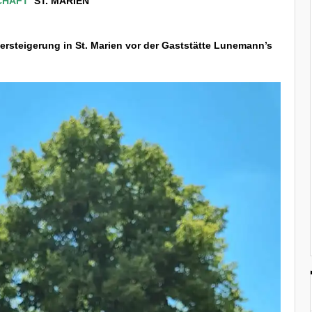
CHAFT
ST. MARIEN
versteigerung in
St. Marien vor der Gastst
ä
tte Lunemann’s