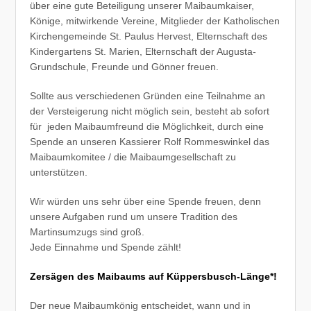
über eine gute Beteiligung unserer Maibaumkaiser,
Könige, mitwirkende Vereine, Mitglieder der Katholischen
Kirchengemeinde St. Paulus Hervest, Elternschaft des
Kindergartens St. Marien, Elternschaft der Augusta-
Grundschule, Freunde und Gönner freuen.
Sollte aus verschiedenen Gründen eine Teilnahme an
der Versteigerung nicht möglich sein, besteht ab sofort
für jeden Maibaumfreund die Möglichkeit, durch eine
Spende an unseren Kassierer Rolf Rommeswinkel das
Maibaumkomitee / die Maibaumgesellschaft zu
unterstützen.
Wir würden uns sehr über eine Spende freuen, denn
unsere Aufgaben rund um unsere Tradition des
Martinsumzugs sind groß.
Jede Einnahme und Spende zählt!
Zers
ä
gen des Maibaums auf K
ü
ppersbusch-L
ä
nge*!
Der neue Maibaumkönig entscheidet, wann und in