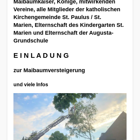
Maibaumkaiser, K
ö
nige,
mitwirkenden
Vereine, alle
Mitglieder der katholischen
Kirchengemeinde St. Paulus / St.
Marien,
Elternschaft des Kindergarten St.
Marien
und Elternschaft der Augusta-
Grundschule
E I N L A D U N G
zur Maibaumversteigerung
und viele Infos