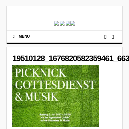
MENU
19510128_1676820582359461_66