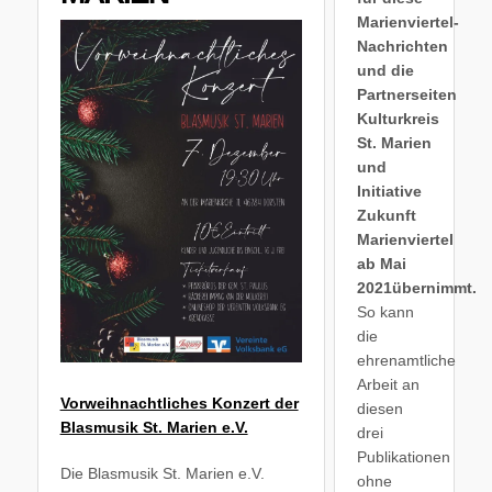
Marienviertel-
Nachrichten
und die
Partnerseiten
Kulturkreis
St. Marien
und
Initiative
Zukunft
Marienviertel
ab Mai
2021übernimmt.
So kann
die
ehrenamtliche
Arbeit an
Vorweihnachtliches Konzert der
diesen
Blasmusik St. Marien e.V.
drei
Publikationen
Die Blasmusik St. Marien e.V.
ohne