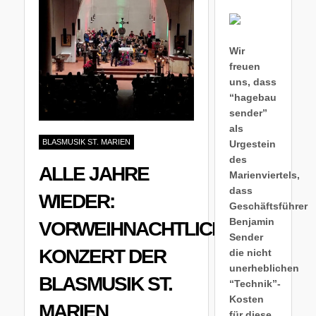
Wir
freuen
uns, dass
“hagebau
sender”
als
BLASMUSIK ST. MARIEN
Urgestein
des
ALLE JAHRE
Marienviertels,
dass
WIEDER:
Geschäftsführer
Benjamin
VORWEIHNACHTLICHES
Sender
KONZERT DER
die nicht
unerheblichen
BLASMUSIK ST.
“Technik”-
Kosten
MARIEN
für diese