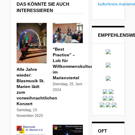
kulturkreis.marienvi
DAS KÖNNTE SIE AUCH
INTERESSIEREN
EMPFEHLENSWE
“Best
Practice” –
Lob für
Willkommenskultur
Alle Jahre
im
wieder:
Marienviertel
Blasmusik St.
Dienstag, 25. Juni
Marien lädt
2024
zum
vorweihnachtlichen
Konzert
Samstag, 15.
November 2025
OFT