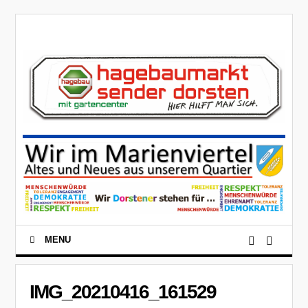
MENU
IMG_20210416_161529