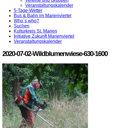
Vereine und Gruppen
Veranstaltungskalender
5-Tage-Wetter
Bus & Bahn im Marienviertel
Who´s who?
Suchen
Kulturkreis St. Marien
Initiative Zukunft Marienviertel
Veranstaltungskalender
2020-07-02-Wildblumenwiese-630-1600