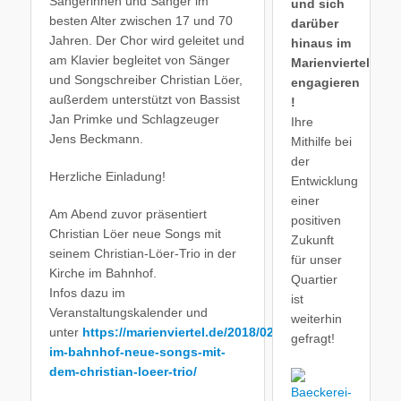
Sängerinnen und Sänger im
und sich
besten Alter zwischen 17 und 70
darüber
Jahren. Der Chor wird geleitet und
hinaus im
am Klavier begleitet von Sänger
Marienviertel
und Songschreiber Christian Löer,
engagieren
außerdem unterstützt von Bassist
!
Jan Primke und Schlagzeuger
Ihre
Jens Beckmann.
Mithilfe bei
der
Herzliche Einladung!
Entwicklung
einer
Am Abend zuvor präsentiert
positiven
Christian Löer neue Songs mit
Zukunft
seinem Christian-Löer-Trio in der
für unser
Kirche im Bahnhof.
Quartier
Infos dazu im
ist
Veranstaltungskalender und
weiterhin
unter
https://marienviertel.de/2018/02/kultur-
gefragt!
im-bahnhof-neue-songs-mit-
dem-christian-loeer-trio/