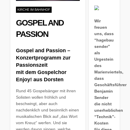
KIRCHE IM BAHNHOF
GOSPEL AND
Wir
freuen
PASSION
uns, dass
“hagebau
sender”
Gospel and Passion –
als
Konzertprogramm zur
Urgestein
Passionszeit
des
mit dem Gospelchor
Marienviertels,
dass
Enjoy! aus Dorsten
Geschäftsführer
Rund 45 Gospelsänger mit ihren
Benjamin
Solisten wollen fröhlich und
Sender
beschwingt, aber auch
die nicht
nachdenklich und besinnlich einen
unerheblichen
musikalischen Blick auf „das Wort
“Technik”-
vom Kreuz“ werfen. Und sie
Kosten
werden davon singen, welche
für diese