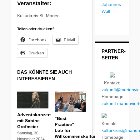
Veranstalter:
Kulturkreis St. Marien
Teilen oder drucken?
Facebook
E-Mail
PARTNER-
Drucken
SEITEN
DAS KÖNNTE SIE AUCH
INTERESSIEREN
Kontakt:
zukunft@marienvier
Homepage:
zukunft.marienviert
Adventskonzert
“Best
mit Sabine
Kontakt:
Practice” –
Grofmeier
kulturkreis@marienv
Lob für
Samstag, 30.
Willkommenskultur
Homepage:
November 2024