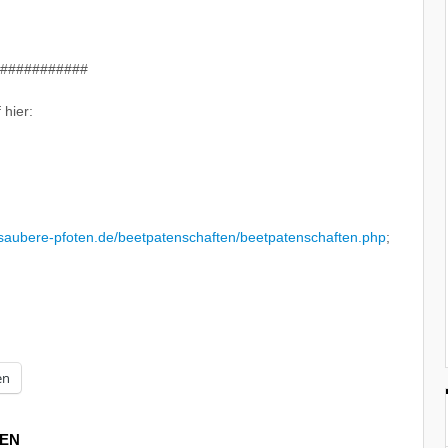
###########
hier:
.saubere-pfoten.de/beetpatenschaften/beetpatenschaften.php
;
en
REN