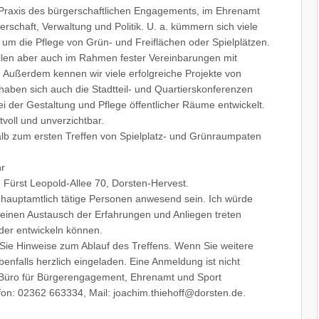
te Praxis des bürgerschaftlichen Engagements, im Ehrenamt
schaft, Verwaltung und Politik. U. a. kümmern sich viele
um die Pflege von Grün- und Freiflächen oder Spielplätzen.
llen aber auch im Rahmen fester Vereinbarungen mit
. Außerdem kennen wir viele erfolgreiche Projekte von
aben sich auch die Stadtteil- und Quartierskonferenzen
ei der Gestaltung und Pflege öffentlicher Räume entwickelt.
voll und unverzichtbar.
halb zum ersten Treffen von Spielplatz- und Grünraumpaten
hr
, Fürst Leopold-Allee 70, Dorsten-Hervest.
 hauptamtlich tätige Personen anwesend sein. Ich würde
n einen Austausch der Erfahrungen und Anliegen treten
der entwickeln können.
 Sie Hinweise zum Ablauf des Treffens. Wenn Sie weitere
enfalls herzlich eingeladen. Eine Anmeldung ist nicht
m Büro für Bürgerengagement, Ehrenamt und Sport
fon: 02362 663334, Mail: joachim.thiehoff@dorsten.de.