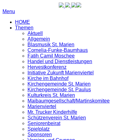
Menu
HOME
Themen
Aktuell
Allgemein
Blasmusik St. Marien
Cornelia-Funke-Baumhaus
Fatih Camil Moschee
Handel und Dienstleistungen
Hervestkonferenz
Initiative Zukunft Marienviertel
Kirche im Bahnhof
Kirchengemeinde St. Marien
Kirchengemeinde St. Paulus
Kulturkreis St. Marien
Maibaumgesellschaft/Martinskomitee
Marienviertel
Mr. Trucker Kinderhilfe
Schützenverein St. Marien
Seniorenbeirat
Spielplatz
Sponsoren