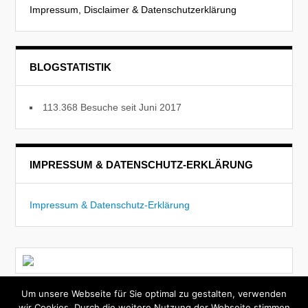
Impressum, Disclaimer & Datenschutzerklärung
BLOGSTATISTIK
113.368 Besuche seit Juni 2017
IMPRESSUM & DATENSCHUTZ-ERKLÄRUNG
Impressum & Datenschutz-Erklärung
Um unsere Webseite für Sie optimal zu gestalten, verwenden
Today
Theme by
WPExplorer
| Powered by
WordPress
|
wir Cookies. Durch die weitere Nutzung der Webseite stimmen