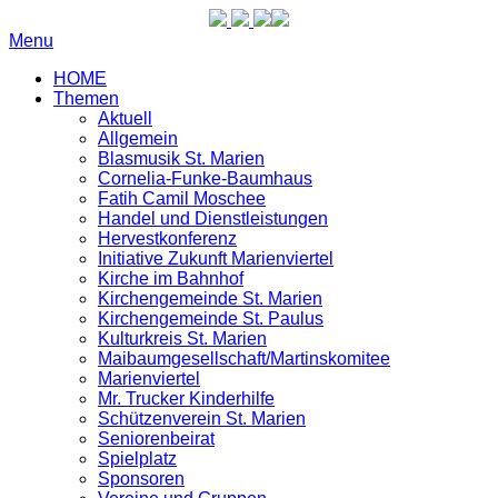
Menu
HOME
Themen
Aktuell
Allgemein
Blasmusik St. Marien
Cornelia-Funke-Baumhaus
Fatih Camil Moschee
Handel und Dienstleistungen
Hervestkonferenz
Initiative Zukunft Marienviertel
Kirche im Bahnhof
Kirchengemeinde St. Marien
Kirchengemeinde St. Paulus
Kulturkreis St. Marien
Maibaumgesellschaft/Martinskomitee
Marienviertel
Mr. Trucker Kinderhilfe
Schützenverein St. Marien
Seniorenbeirat
Spielplatz
Sponsoren