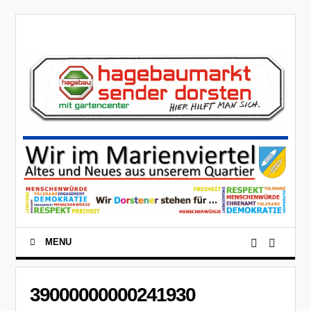
MENU
39000000000241930