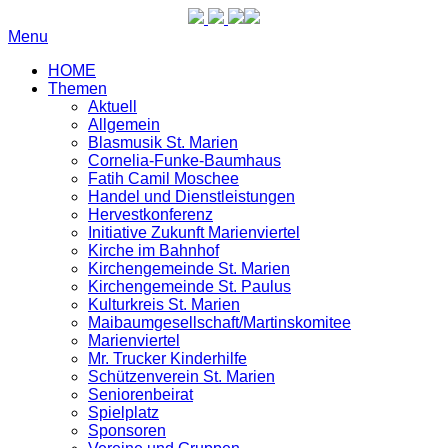
Menu
HOME
Themen
Aktuell
Allgemein
Blasmusik St. Marien
Cornelia-Funke-Baumhaus
Fatih Camil Moschee
Handel und Dienstleistungen
Hervestkonferenz
Initiative Zukunft Marienviertel
Kirche im Bahnhof
Kirchengemeinde St. Marien
Kirchengemeinde St. Paulus
Kulturkreis St. Marien
Maibaumgesellschaft/Martinskomitee
Marienviertel
Mr. Trucker Kinderhilfe
Schützenverein St. Marien
Seniorenbeirat
Spielplatz
Sponsoren