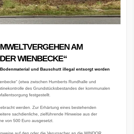
 UMWELTVERGEHEN AM
DER WIENBECKE“
odenmaterial und Bauschutt illegal entsorgt worden
enbecke“ (etwa zwischen Humberts Rundhalle und
outinekontrolle des Grundstücksbestandes der kommunalen
allentsorgung festgestellt.
gebracht werden. Zur Erhärtung eines bestehenden
tere sachdienliche, zielführende Hinweise aus der
he von 500 Euro ausgesetzt.
inweise auf den oder die Verursacher an die WINDOR