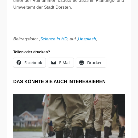
unter der Rufnummer 02362/ 66 3523 im Planungs- und
Umweltamt der Stadt Dorsten.
Beitragsfoto: ‚
Science in HD
‚ auf ‚
Unsplash
‚
Teilen oder drucken?
Facebook
E-Mail
Drucken
DAS KÖNNTE SIE AUCH INTERESSIEREN