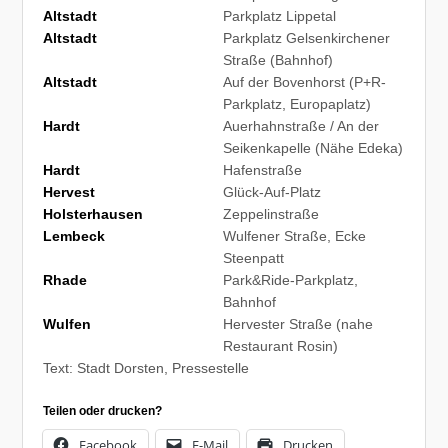
Altstadt
Parkplatz Lippetal
Altstadt
Parkplatz Gelsenkirchener
Straße (Bahnhof)
Altstadt
Auf der Bovenhorst (P+R-
Parkplatz, Europaplatz)
Hardt
Auerhahnstraße / An der
Seikenkapelle (Nähe Edeka)
Hardt
Hafenstraße
Hervest
Glück-Auf-Platz
Holsterhausen
Zeppelinstraße
Lembeck
Wulfener Straße, Ecke
Steenpatt
Rhade
Park&Ride-Parkplatz,
Bahnhof
Wulfen
Hervester Straße (nahe
Restaurant Rosin)
Text: Stadt Dorsten, Pressestelle
Teilen oder drucken?
Facebook
E-Mail
Drucken