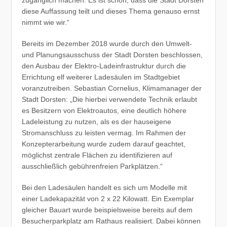
zugänglich machen. Es ist schön, dass die Stadt Dorsten
diese Auffassung teilt und dieses Thema genauso ernst
nimmt wie wir.“
Bereits im Dezember 2018 wurde durch den Umwelt-
und Planungsausschuss der Stadt Dorsten beschlossen,
den Ausbau der Elektro-Ladeinfrastruktur durch die
Errichtung elf weiterer Ladesäulen im Stadtgebiet
voranzutreiben. Sebastian Cornelius, Klimamanager der
Stadt Dorsten: „Die hierbei verwendete Technik erlaubt
es Besitzern von Elektroautos, eine deutlich höhere
Ladeleistung zu nutzen, als es der hauseigene
Stromanschluss zu leisten vermag. Im Rahmen der
Konzepterarbeitung wurde zudem darauf geachtet,
möglichst zentrale Flächen zu identifizieren auf
ausschließlich gebührenfreien Parkplätzen.“
Bei den Ladesäulen handelt es sich um Modelle mit
einer Ladekapazität von 2 x 22 Kilowatt. Ein Exemplar
gleicher Bauart wurde beispielsweise bereits auf dem
Besucherparkplatz am Rathaus realisiert. Dabei können