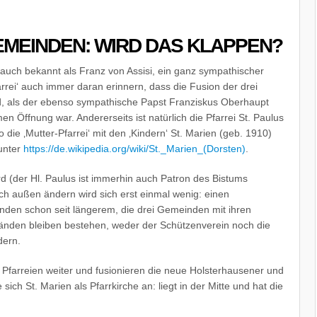
GEMEINDEN: WIRD DAS KLAPPEN?
auch bekannt als Franz von Assisi, ein ganz sympathischer
arrei‘ auch immer daran erinnern, dass die Fusion der drei
nd, als der ebenso sympathische Papst Franziskus Oberhaupt
n Öffnung war. Andererseits ist natürlich die Pfarrei St. Paulus
 die ‚Mutter-Pfarrei‘ mit den ‚Kindern‘ St. Marien (geb. 1910)
 unter
https://de.wikipedia.org/wiki/St._Marien_(Dorsten)
.
d (der Hl. Paulus ist immerhin auch Patron des Bistums
h außen ändern wird sich erst einmal wenig: einen
den schon seit längerem, die drei Gemeinden mit ihren
bänden bleiben bestehen, weder der Schützenverein noch die
dern.
Pfarreien weiter und fusionieren die neue Holsterhausener und
sich St. Marien als Pfarrkirche an: liegt in der Mitte und hat die