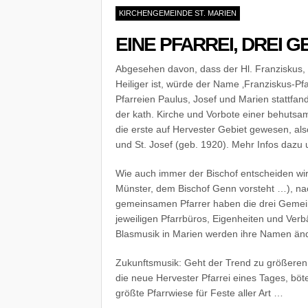
KIRCHENGEMEINDE ST. MARIEN
EINE PFARREI, DREI 
Abgesehen davon, dass der Hl. Franziskus, 
Heiliger ist, würde der Name ‚Franziskus-Pf
Pfarreien Paulus, Josef und Marien stattfa
der kath. Kirche und Vorbote einer behutsame
die erste auf Hervester Gebiet gewesen, also
und St. Josef (geb. 1920). Mehr Infos dazu
Wie auch immer der Bischof entscheiden wir
Münster, dem Bischof Genn vorsteht …), nac
gemeinsamen Pfarrer haben die drei Gemein
jeweiligen Pfarrbüros, Eigenheiten und Ver
Blasmusik in Marien werden ihre Namen än
Zukunftsmusik: Geht der Trend zu größeren 
die neue Hervester Pfarrei eines Tages, böte 
größte Pfarrwiese für Feste aller Art …