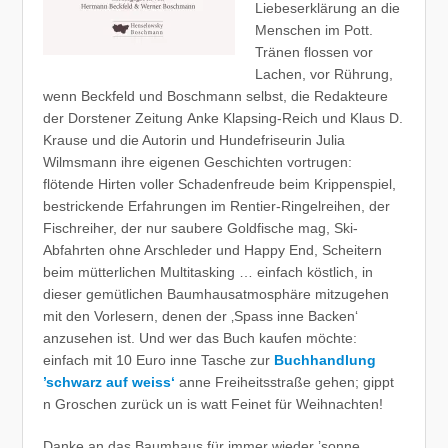
Liebeserklärung an die
Menschen im Pott.
Tränen flossen vor
Lachen, vor Rührung,
wenn Beckfeld und Boschmann selbst, die Redakteure
der Dorstener Zeitung Anke Klapsing-Reich und Klaus D.
Krause und die Autorin und Hundefriseurin Julia
Wilmsmann ihre eigenen Geschichten vortrugen:
flötende Hirten voller Schadenfreude beim Krippenspiel,
bestrickende Erfahrungen im Rentier-Ringelreihen, der
Fischreiher, der nur saubere Goldfische mag, Ski-
Abfahrten ohne Arschleder und Happy End, Scheitern
beim mütterlichen Multitasking … einfach köstlich, in
dieser gemütlichen Baumhausatmosphäre mitzugehen
mit den Vorlesern, denen der ‚Spass inne Backen‘
anzusehen ist. Und wer das Buch kaufen möchte:
einfach mit 10 Euro inne Tasche zur
Buchhandlung
’schwarz auf weiss‘
anne Freiheitsstraße gehen; gippt
n Groschen zurück un is watt Feinet für Weihnachten!
Danke an das Baumhaus für immer wieder ’sonne