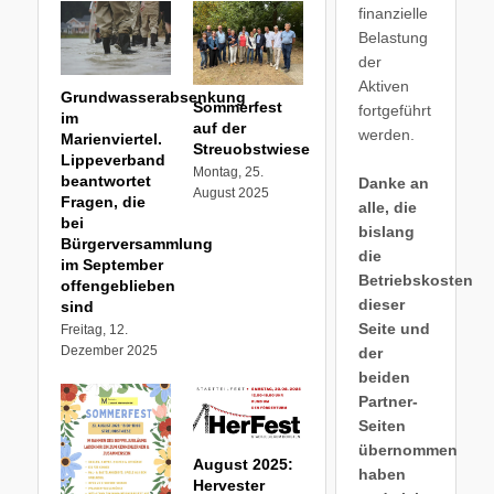
finanzielle
Belastung
der
Aktiven
Grundwasserabsenkung
Sommerfest
fortgeführt
im
auf der
werden.
Marienviertel.
Streuobstwiese
Lippeverband
Montag, 25.
beantwortet
Danke an
August 2025
Fragen, die
alle, die
bei
bislang
Bürgerversammlung
die
im September
Betriebskosten
offengeblieben
dieser
sind
Seite und
Freitag, 12.
Dezember 2025
der
beiden
Partner-
Seiten
übernommen
August 2025:
haben
Hervester