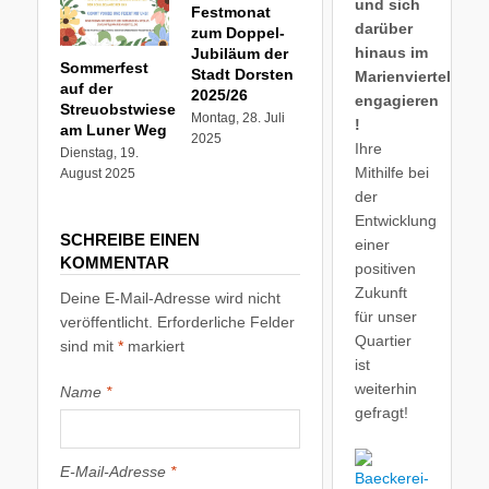
und sich
Festmonat
darüber
zum Doppel-
hinaus im
Jubiläum der
Sommerfest
Stadt Dorsten
Marienviertel
auf der
2025/26
engagieren
Streuobstwiese
Montag, 28. Juli
!
am Luner Weg
2025
Ihre
Dienstag, 19.
Mithilfe bei
August 2025
der
Entwicklung
SCHREIBE EINEN
einer
KOMMENTAR
positiven
Zukunft
Deine E-Mail-Adresse wird nicht
für unser
veröffentlicht.
Erforderliche Felder
Quartier
sind mit
*
markiert
ist
weiterhin
Name
*
gefragt!
E-Mail-Adresse
*