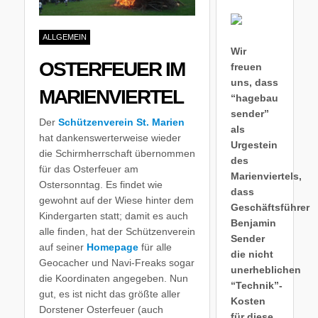
ALLGEMEIN
Wir
OSTERFEUER IM
freuen
uns, dass
MARIENVIERTEL
“hagebau
sender”
Der
Schützenverein St. Marien
als
hat dankenswerterweise wieder
Urgestein
die Schirmherrschaft übernommen
des
für das Osterfeuer am
Marienviertels,
Ostersonntag. Es findet wie
dass
gewohnt auf der Wiese hinter dem
Geschäftsführer
Kindergarten statt; damit es auch
Benjamin
alle finden, hat der Schützenverein
Sender
auf seiner
Homepage
für alle
die nicht
Geocacher und Navi-Freaks sogar
unerheblichen
die Koordinaten angegeben. Nun
“Technik”-
gut, es ist nicht das größte aller
Kosten
Dorstener Osterfeuer (auch
für diese