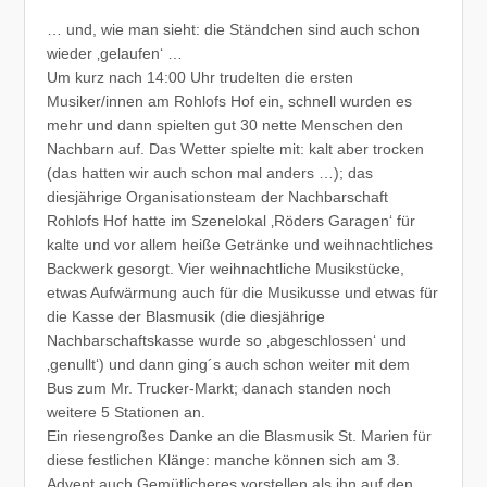
… und, wie man sieht: die Ständchen sind auch schon
wieder ‚gelaufen‘ …
Um kurz nach 14:00 Uhr trudelten die ersten
Musiker/innen am Rohlofs Hof ein, schnell wurden es
mehr und dann spielten gut 30 nette Menschen den
Nachbarn auf. Das Wetter spielte mit: kalt aber trocken
(das hatten wir auch schon mal anders …); das
diesjährige Organisationsteam der Nachbarschaft
Rohlofs Hof hatte im Szenelokal ‚Röders Garagen‘ für
kalte und vor allem heiße Getränke und weihnachtliches
Backwerk gesorgt. Vier weihnachtliche Musikstücke,
etwas Aufwärmung auch für die Musikusse und etwas für
die Kasse der Blasmusik (die diesjährige
Nachbarschaftskasse wurde so ‚abgeschlossen‘ und
‚genullt‘) und dann ging´s auch schon weiter mit dem
Bus zum Mr. Trucker-Markt; danach standen noch
weitere 5 Stationen an.
Ein riesengroßes Danke an die Blasmusik St. Marien für
diese festlichen Klänge: manche können sich am 3.
Advent auch Gemütlicheres vorstellen als ihn auf den